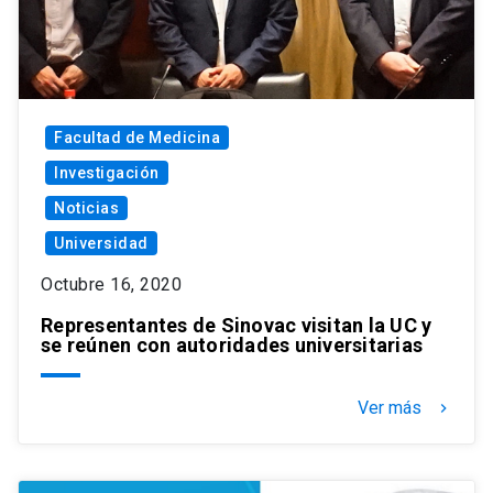
Facultad de Medicina
Investigación
Noticias
Universidad
Octubre 16, 2020
Representantes de Sinovac visitan la UC y
se reúnen con autoridades universitarias
Ver más
keyboard_arrow_right