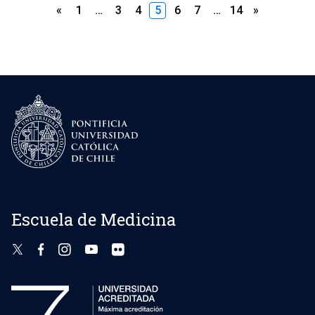
Paginación
«
1
…
3
4
5
6
7
…
14
»
de
entradas
Escuela de Medicina