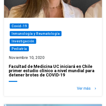
Covid-19
Inmunología y Reumatología
Investigación
Pediatría
Noviembre 10, 2020
Facultad de Medicina UC iniciará en Chile
primer estudio clínico a nivel mundial para
detener brotes de COVID-19
Ver más
keyboard_arrow_right