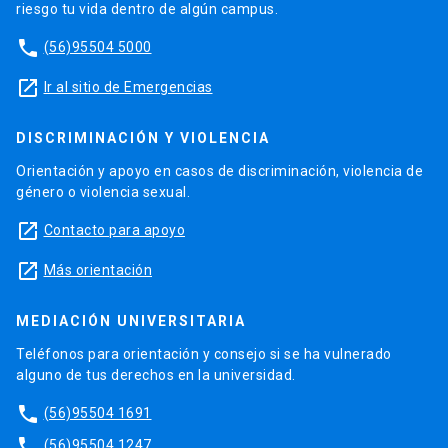
riesgo tu vida dentro de algún campus.
phone
(56)95504 5000
launch
Ir al sitio de Emergencias
DISCRIMINACIÓN Y VIOLENCIA
Orientación y apoyo en casos de discriminación, violencia de
género o violencia sexual.
launch
Contacto para apoyo
launch
Más orientación
MEDIACIÓN UNIVERSITARIA
Teléfonos para orientación y consejo si se ha vulnerado
alguno de tus derechos en la universidad.
phone
(56)95504 1691
phone
(56)95504 1247