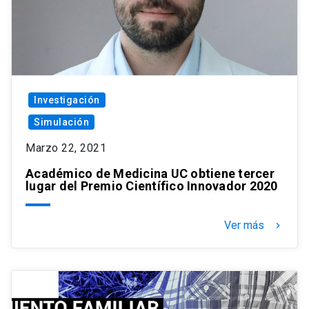
Investigación
Simulación
Marzo 22, 2021
Académico de Medicina UC obtiene tercer
lugar del Premio Científico Innovador 2020
Ver más
keyboard_arrow_right