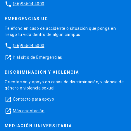
facilitar la recopilación y la entrega de
phone
(56)95504 4000
información esencial para una atención de salud
efectiva.
EMERGENCIAS UC
Teléfono en caso de accidente o situación que ponga en
Colaborador
riesgo tu vida dentro de algún campus.
Como “Colaboradores”, los médicos trabajan de
phone
forma efectiva con otros profesionales de la
(56)95504 5000
salud, para proveer un servicio de alta calidad,
launch
Ir al sitio de Emergencias
seguro y centrado en el paciente.
DISCRIMINACIÓN Y VIOLENCIA
Líder
Como “Líderes”, los médicos se comprometen a
Orientación y apoyo en casos de discriminación, violencia de
género o violencia sexual.
contribuir en el desarrollo de un sistema de salud
de alta calidad, haciéndose responsables en la
launch
Contacto para apoyo
entrega de una atención de excelencia a los
launch
Más orientación
pacientes y a sus familias, a través de sus
actividades como clínicos, administradores,
investigadores o docentes.
MEDIACIÓN UNIVERSITARIA