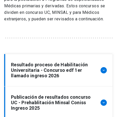
Médicas primarias y derivadas. Estos concursos se
dividen en concurso UC, MINSAL y para Médicos
extranjeros, y pueden ser revisados a continuación.
Resultado proceso de Habilitación
Universitaria - Concurso edf 1er
keyboard_arrow_down
llamado ingreso 2026
Publicación de resultados concurso
NOMBRE
RESULTADO
UC - Prehablitación Minsal Coniss
PROGRAMA
keyboard_arrow_down
COMPLETO
Ingreso 2025