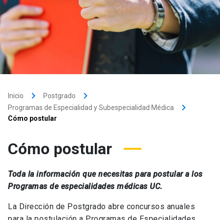
keyboard_arrow_right
keyboard_arrow_right
Inicio
Postgrado
keyboard_arrow_right
Programas de Especialidad y Subespecialidad Médica
Cómo postular
Cómo postular
Toda la información que necesitas para postular a los
Programas de especialidades médicas UC.
La Dirección de Postgrado abre concursos anuales
para la postulación a Programas de Especialidades