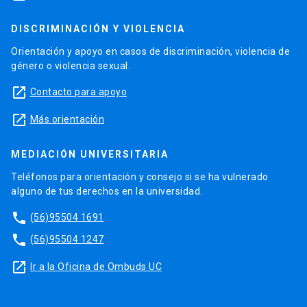
DISCRIMINACIÓN Y VIOLENCIA
Orientación y apoyo en casos de discriminación, violencia de
género o violencia sexual.
launch
Contacto para apoyo
launch
Más orientación
MEDIACIÓN UNIVERSITARIA
Teléfonos para orientación y consejo si se ha vulnerado
alguno de tus derechos en la universidad.
phone
(56)95504 1691
phone
(56)95504 1247
launch
Ir a la Oficina de Ombuds UC