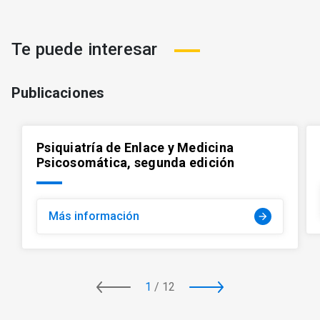
Te puede interesar
Publicaciones
Psiquiatría de Enlace y Medicina
Psicosomática, segunda edición
Más información
arrow_forward
1
/
12