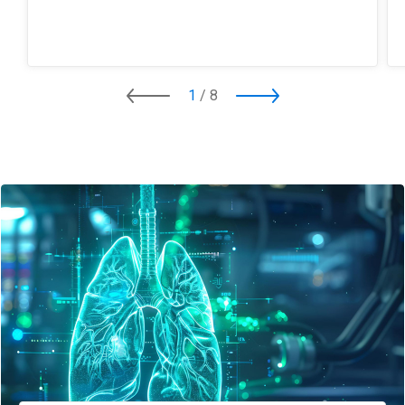
1
/
8