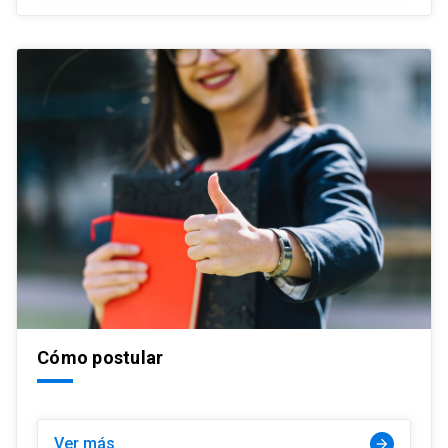
Cómo postular
Ver más
arrow_forward