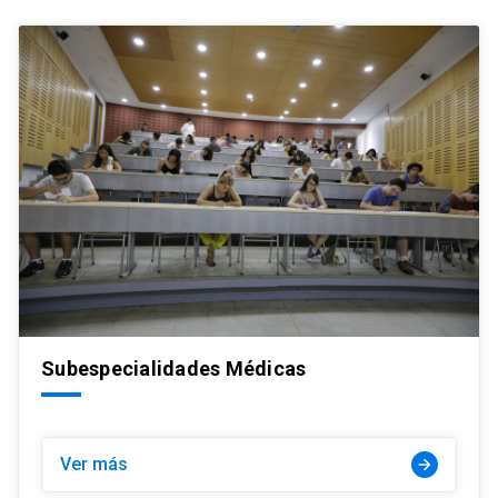
Subespecialidades Médicas
Ver más
arrow_forward