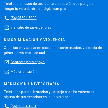
Teléfono en caso de accidente o situación que ponga en
riesgo tu vida dentro de algún campus.
phone
(56)95504 5000
launch
Ir al sitio de Emergencias
DISCRIMINACIÓN Y VIOLENCIA
Orientación y apoyo en casos de discriminación, violencia de
género o violencia sexual.
launch
Contacto para apoyo
launch
Más orientación
MEDIACIÓN UNIVERSITARIA
Teléfonos para orientación y consejo si se ha vulnerado
alguno de tus derechos en la universidad.
phone
(56)95504 1691