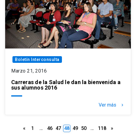
Boletín Interconsulta
Marzo 21, 2016
Carreras de la Salud le dan la bienvenida a
sus alumnos 2016
Ver más
keyboard_arrow_right
Paginación
«
1
…
46
47
48
49
50
…
118
»