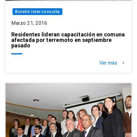
Boletín Interconsulta
Marzo 21, 2016
Residentes lideran capacitación en comuna
afectada por terremoto en septiembre
pasado
Ver más
keyboard_arrow_right