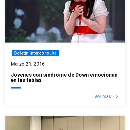
Boletín Interconsulta
Marzo 21, 2016
Jóvenes con síndrome de Down emocionan
en las tablas
Ver más
keyboard_arrow_right