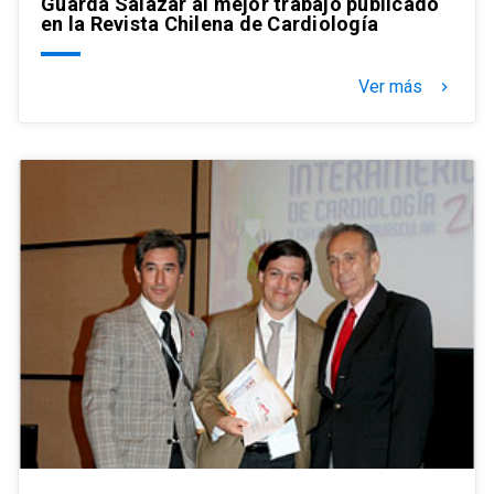
Guarda Salazar al mejor trabajo publicado
en la Revista Chilena de Cardiología
Ver más
keyboard_arrow_right