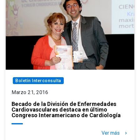
Boletín Interconsulta
Marzo 21, 2016
Becado de la División de Enfermedades
Cardiovasculares destaca en último
Congreso Interamericano de Cardiología
Ver más
keyboard_arrow_right