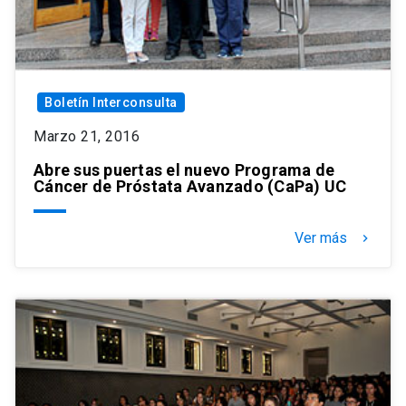
Boletín Interconsulta
Marzo 21, 2016
Abre sus puertas el nuevo Programa de
Cáncer de Próstata Avanzado (CaPa) UC
Ver más
keyboard_arrow_right