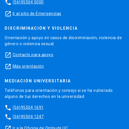
phone
(56)95504 5000
launch
Ir al sitio de Emergencias
DISCRIMINACIÓN Y VIOLENCIA
Orientación y apoyo en casos de discriminación, violencia de
género o violencia sexual.
launch
Contacto para apoyo
launch
Más orientación
MEDIACIÓN UNIVERSITARIA
Teléfonos para orientación y consejo si se ha vulnerado
alguno de tus derechos en la universidad.
phone
(56)95504 1691
phone
(56)95504 1247
launch
Ir a la Oficina de Ombuds UC