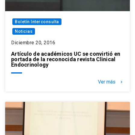
Boletín Interconsulta
Noticias
Diciembre 20, 2016
Artículo de académicos UC se convirtió en
portada de la reconocida revista Clinical
Endocrinology
Ver más
keyboard_arrow_right