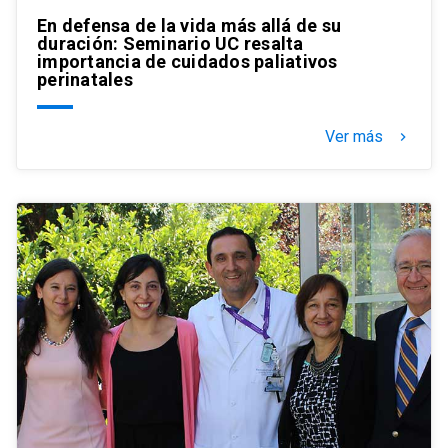
En defensa de la vida más allá de su
duración: Seminario UC resalta
importancia de cuidados paliativos
perinatales
Ver más
keyboard_arrow_right