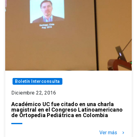
Boletín Interconsulta
Diciembre 22, 2016
Académico UC fue citado en una charla
magistral en el Congreso Latinoamericano
de Ortopedia Pediátrica en Colombia
Ver más
keyboard_arrow_right