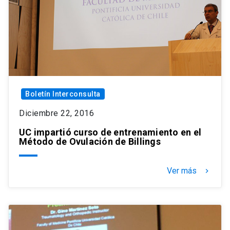
Boletín Interconsulta
Diciembre 22, 2016
UC impartió curso de entrenamiento en el
Método de Ovulación de Billings
Ver más
keyboard_arrow_right