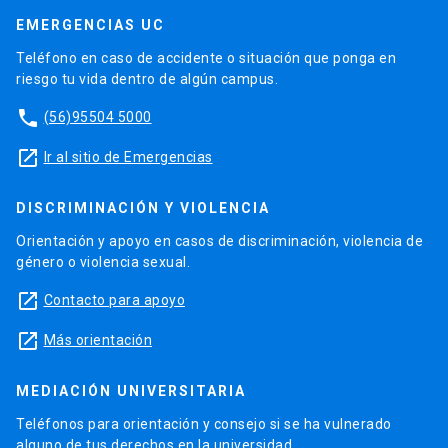
EMERGENCIAS UC
Teléfono en caso de accidente o situación que ponga en
riesgo tu vida dentro de algún campus.
phone
(56)95504 5000
launch
Ir al sitio de Emergencias
DISCRIMINACIÓN Y VIOLENCIA
Orientación y apoyo en casos de discriminación, violencia de
género o violencia sexual.
launch
Contacto para apoyo
launch
Más orientación
MEDIACIÓN UNIVERSITARIA
Teléfonos para orientación y consejo si se ha vulnerado
alguno de tus derechos en la universidad.