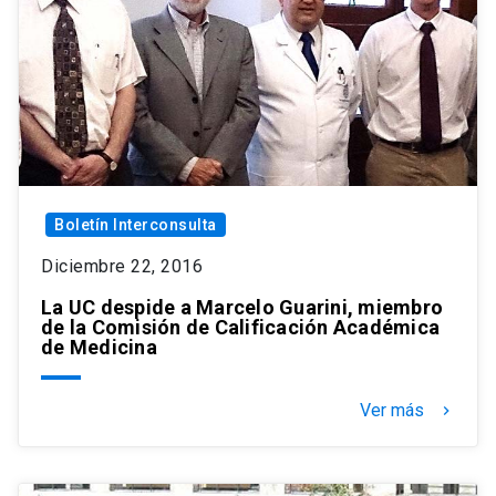
Boletín Interconsulta
Diciembre 22, 2016
La UC despide a Marcelo Guarini, miembro
de la Comisión de Calificación Académica
de Medicina
Ver más
keyboard_arrow_right