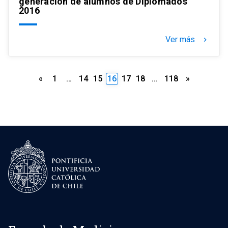
generación de alumnos de Diplomados
2016
Ver más
keyboard_arrow_right
Paginación
«
1
…
14
15
16
17
18
…
118
»
de
entradas