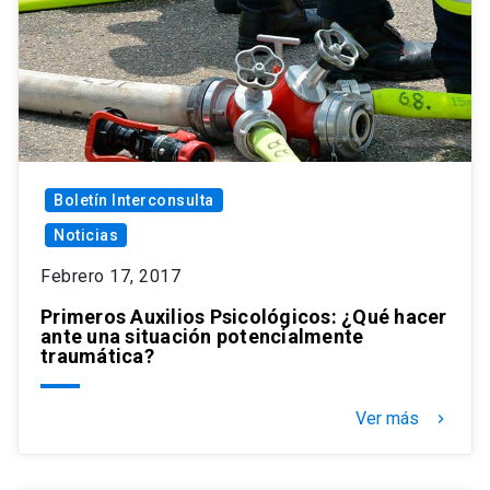
Boletín Interconsulta
Noticias
Febrero 17, 2017
Primeros Auxilios Psicológicos: ¿Qué hacer
ante una situación potencialmente
traumática?
Ver más
keyboard_arrow_right