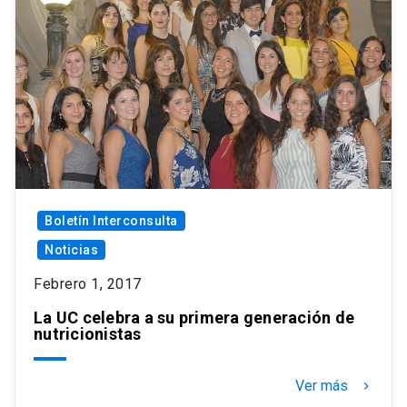
Boletín Interconsulta
Noticias
Febrero 1, 2017
La UC celebra a su primera generación de
nutricionistas
Ver más
keyboard_arrow_right