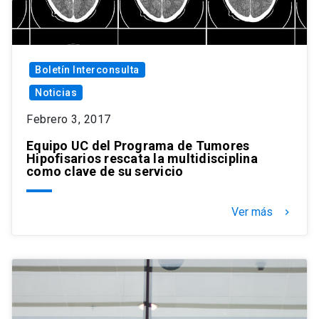
Boletín Interconsulta
Noticias
Febrero 3, 2017
Equipo UC del Programa de Tumores
Hipofisarios rescata la multidisciplina
como clave de su servicio
Ver más
keyboard_arrow_right