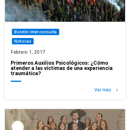
Boletín Interconsulta
Noticias
Febrero 1, 2017
Primeros Auxilios Psicológicos: ¿Cómo
atender a las víctimas de una experiencia
traumática?
Ver más
keyboard_arrow_right