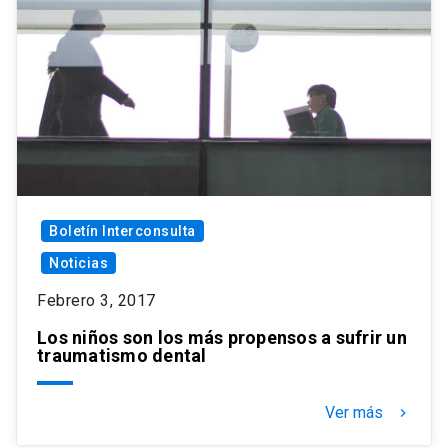
Boletín Interconsulta
Noticias
Febrero 3, 2017
Los niños son los más propensos a sufrir un
traumatismo dental
Ver más
keyboard_arrow_right