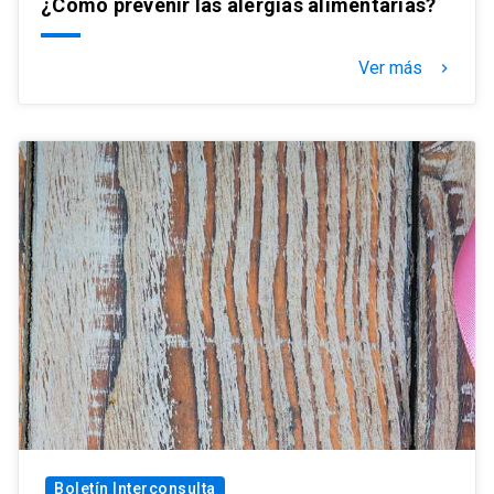
¿Cómo prevenir las alergias alimentarias?
Ver más
keyboard_arrow_right
Boletín Interconsulta