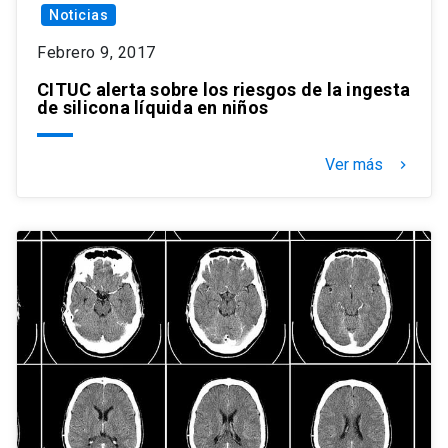
Noticias
Febrero 9, 2017
CITUC alerta sobre los riesgos de la ingesta
de silicona líquida en niños
Ver más
keyboard_arrow_right