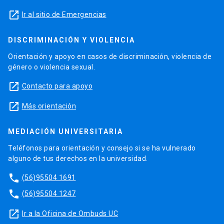
launch
Ir al sitio de Emergencias
DISCRIMINACIÓN Y VIOLENCIA
Orientación y apoyo en casos de discriminación, violencia de
género o violencia sexual.
launch
Contacto para apoyo
launch
Más orientación
MEDIACIÓN UNIVERSITARIA
Teléfonos para orientación y consejo si se ha vulnerado
alguno de tus derechos en la universidad.
phone
(56)95504 1691
phone
(56)95504 1247
launch
Ir a la Oficina de Ombuds UC