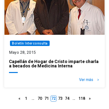
Boletín Interconsulta
Mayo 28, 2015
Capellán de Hogar de Cristo imparte charla
a becados de Medicina Interna
Ver más
keyboard_arrow_right
Paginación
«
1
…
70
71
72
73
74
…
118
»
de