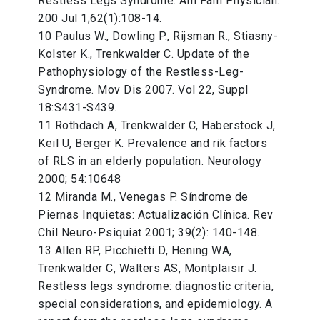
Restless Legs Syndrome. Am Fam Physician.
200 Jul 1;62(1):108-14.
10 Paulus W., Dowling P., Rijsman R., Stiasny-
Kolster K., Trenkwalder C. Update of the
Pathophysiology of the Restless-Leg-
Syndrome. Mov Dis 2007. Vol 22, Suppl
18:S431-S439.
11 Rothdach A, Trenkwalder C, Haberstock J,
Keil U, Berger K. Prevalence and rik factors
of RLS in an elderly population. Neurology
2000; 54:10648
12 Miranda M., Venegas P. Síndrome de
Piernas Inquietas: Actualización Clínica. Rev
Chil Neuro-Psiquiat 2001; 39(2): 140-148.
13 Allen RP, Picchietti D, Hening WA,
Trenkwalder C, Walters AS, Montplaisir J.
Restless legs syndrome: diagnostic criteria,
special considerations, and epidemiology. A