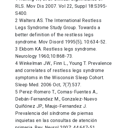
RLS. Mov Dis 2007. Vol 22, Suppl 18:S395-
S400.
2 Walters AS. The International Restless
Legs Syndrome Study Group. Towards a
better definition of the restless legs
syndrome. Mov Disord 1995(5); 10:634-52.
3 Ekbom KA. Restless legs syndrome.
Neurology 1960;10:868-73.
4 Winkelman JW., Finn L., Young T. Prevalence
and correlates of restless legs syndrome
symptoms in the Wisconsin Sleep Cohort.
Sleep Med. 2006 Oct; 7(7):537.
5 Perez-Romero T., Comas-Fuentes A.,
Debán-Fernandez M., Gonzalez-Nuevo
Quiñónez JP., Maujo-Fernandez J.
Prevalencia del síndrome de piernas
inquietas en las consultas de atención
primaria. Rev. Neurol 2007; 44:647-51.