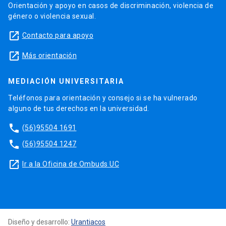
Orientación y apoyo en casos de discriminación, violencia de
género o violencia sexual.
launch
Contacto para apoyo
launch
Más orientación
MEDIACIÓN UNIVERSITARIA
Teléfonos para orientación y consejo si se ha vulnerado
alguno de tus derechos en la universidad.
phone
(56)95504 1691
phone
(56)95504 1247
launch
Ir a la Oficina de Ombuds UC
Diseño y desarrollo:
Urantiacos