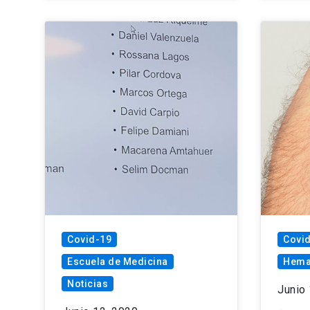
Covid-19
Covi
Escuela de Medicina
Hema
Noticias
Junio