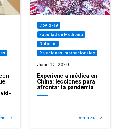
Covid-19
Facultad de Medicina
Noticias
les
Relaciones Internacionales
Junio 15, 2020
 con
Experiencia médica en
ue
China: lecciones para
afrontar la pandemia
ovid-
más
Ver más
keyboard_arrow_right
keyboard_arrow_right