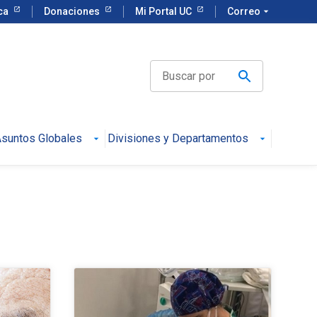
eca
Donaciones
Mi Portal UC
Correo
arrow_drop_down
suntos Globales
Divisiones y Departamentos