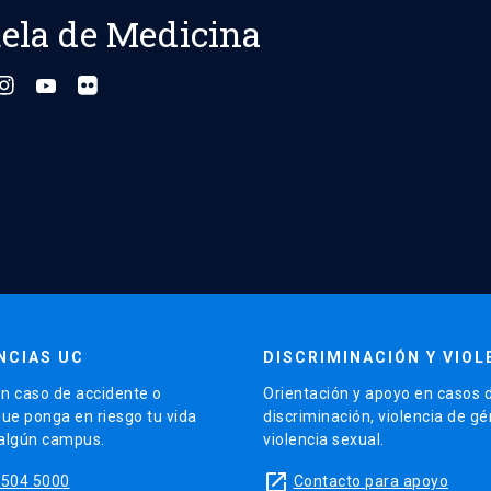
ela de Medicina
NCIAS UC
DISCRIMINACIÓN Y VIOL
n caso de accidente o
Orientación y apoyo en casos 
que ponga en riesgo tu vida
discriminación, violencia de g
 algún campus.
violencia sexual.
launch
5504 5000
Contacto para apoyo