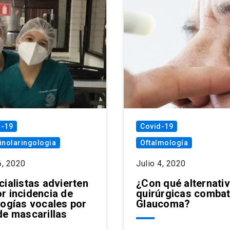
d-19
Covid-19
inolaringologia
Oftalmología
6, 2020
Julio 4, 2020
cialistas advierten
¿Con qué alternati
r incidencia de
quirúrgicas combati
logías vocales por
Glaucoma?
de mascarillas