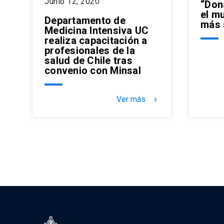
Junio 12, 2020
“Don
el m
Departamento de
más 
Medicina Intensiva UC
realiza capacitación a
profesionales de la
salud de Chile tras
convenio con Minsal
Ver más
keyboard_arrow_right