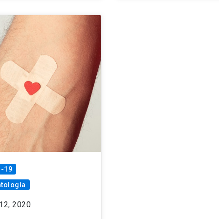
d-19
tología
 12, 2020