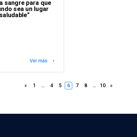
a sangre para que
undo sea un lugar
saludable”
Ver más
keyboard_arrow_right
Paginación
«
1
…
4
5
6
7
8
…
10
»
de
entradas