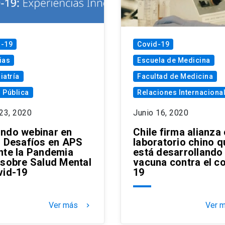
d-19
Covid-19
ias
Escuela de Medicina
iatría
Facultad de Medicina
 Pública
Relaciones Internaciona
 23, 2020
Junio 16, 2020
ndo webinar en
Chile firma alianza
o Desafíos en APS
laboratorio chino q
nte la Pandemia
está desarrollando
 sobre Salud Mental
vacuna contra el c
vid-19
19
Ver más
Ver 
keyboard_arrow_right