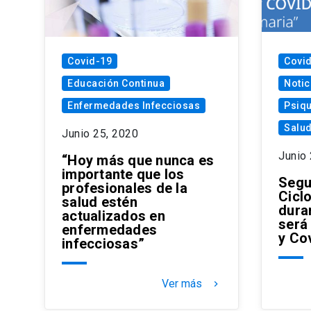
Covid-19
Covi
Educación Continua
Notic
Enfermedades Infecciosas
Psiqu
Salud
Junio 25, 2020
Junio
“Hoy más que nunca es
importante que los
Segu
profesionales de la
Cicl
salud estén
dura
actualizados en
será
enfermedades
y Co
infecciosas”
Ver más
keyboard_arrow_right