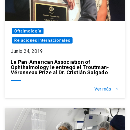
Oftalmología
Relaciones Internacionales
Junio 24, 2019
La Pan-American Association of
Ophthalmology le entregó el Troutman-
Véronneau Prize al Dr. Cristián Salgado
Ver más
keyboard_arrow_right