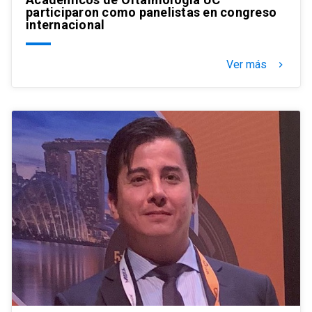
participaron como panelistas en congreso
internacional
Ver más
keyboard_arrow_right