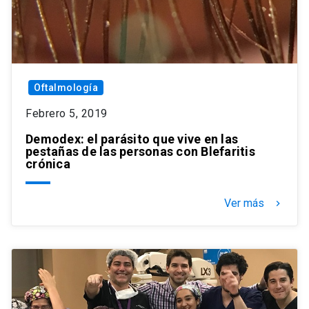
Oftalmología
Febrero 5, 2019
Demodex: el parásito que vive en las
pestañas de las personas con Blefaritis
crónica
Ver más
keyboard_arrow_right