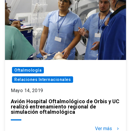
Oftalmología
Relaciones Internacionales
Mayo 14, 2019
Avión Hospital Oftalmológico de Orbis y UC
realizó entrenamiento regional de
simulación oftalmológica
Ver más
keyboard_arrow_right