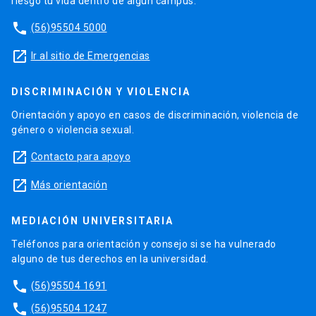
riesgo tu vida dentro de algún campus.
phone
(56)95504 5000
launch
Ir al sitio de Emergencias
DISCRIMINACIÓN Y VIOLENCIA
Orientación y apoyo en casos de discriminación, violencia de
género o violencia sexual.
launch
Contacto para apoyo
launch
Más orientación
MEDIACIÓN UNIVERSITARIA
Teléfonos para orientación y consejo si se ha vulnerado
alguno de tus derechos en la universidad.
phone
(56)95504 1691
phone
(56)95504 1247