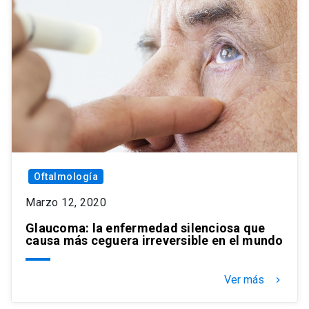
Oftalmología
Marzo 12, 2020
Glaucoma: la enfermedad silenciosa que
causa más ceguera irreversible en el mundo
Ver más
keyboard_arrow_right