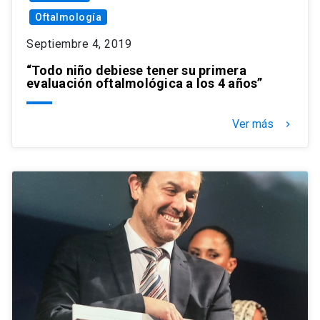
Oftalmología
Septiembre 4, 2019
“Todo niño debiese tener su primera
evaluación oftalmológica a los 4 años”
Ver más
keyboard_arrow_right