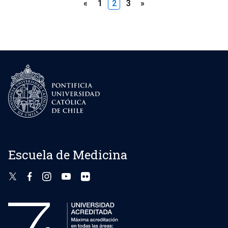
Paginación
«
1
2
3
»
de
entradas
Escuela de Medicina