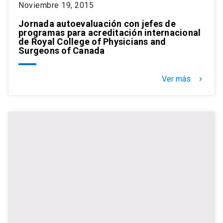
Noviembre 19, 2015
Jornada autoevaluación con jefes de
programas para acreditación internacional
de Royal College of Physicians and
Surgeons of Canada
Ver más
keyboard_arrow_right