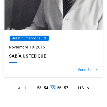
Boletín Interconsulta
Noviembre 18, 2015
SABÍA USTED QUE
Ver más
keyboard_arrow_right
Paginación
«
1
…
53
54
55
56
57
…
118
»
de
entradas