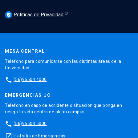
Políticas de Privacidad
verified_user
MESA CENTRAL
Teléfono para comunicarse con las distintas áreas de la
Universidad.
phone
(56)95504 4000
EMERGENCIAS UC
Teléfono en caso de accidente o situación que ponga en
riesgo tu vida dentro de algún campus.
phone
(56)95504 5000
launch
Ir al sitio de Emergencias