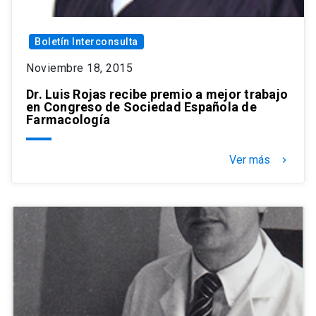
Boletín Interconsulta
Noviembre 18, 2015
Dr. Luis Rojas recibe premio a mejor trabajo
en Congreso de Sociedad Española de
Farmacología
Ver más
keyboard_arrow_right