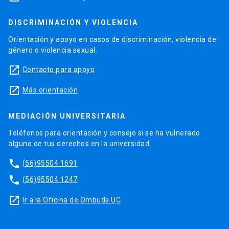
DISCRIMINACIÓN Y VIOLENCIA
Orientación y apoyo en casos de discriminación, violencia de
género o violencia sexual.
launch
Contacto para apoyo
launch
Más orientación
MEDIACIÓN UNIVERSITARIA
Teléfonos para orientación y consejo si se ha vulnerado
alguno de tus derechos en la universidad.
phone
(56)95504 1691
phone
(56)95504 1247
launch
Ir a la Oficina de Ombuds UC