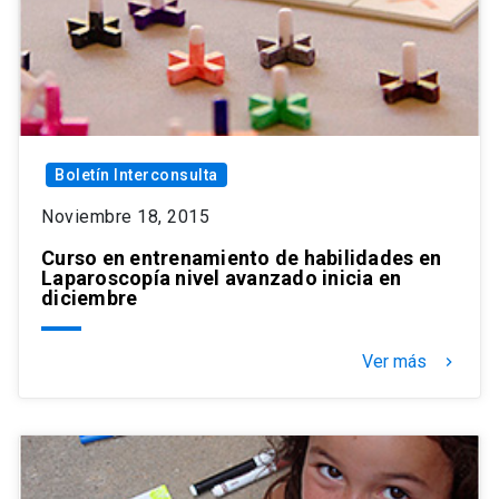
Boletín Interconsulta
Noviembre 18, 2015
Curso en entrenamiento de habilidades en
Laparoscopía nivel avanzado inicia en
diciembre
Ver más
keyboard_arrow_right