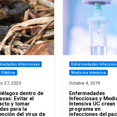
rmedades Infecciosas
Enfermedades Infeccio
 Pública
Medicina Intensiva
ro 27, 2020
Octubre 4, 2019
iélagos dentro de
Enfermedades
asas: Evitar el
Infecciosas y Medi
acto y tomar
Intensiva UC crean
das para la
programa en
ención del virus de
infecciones del pac