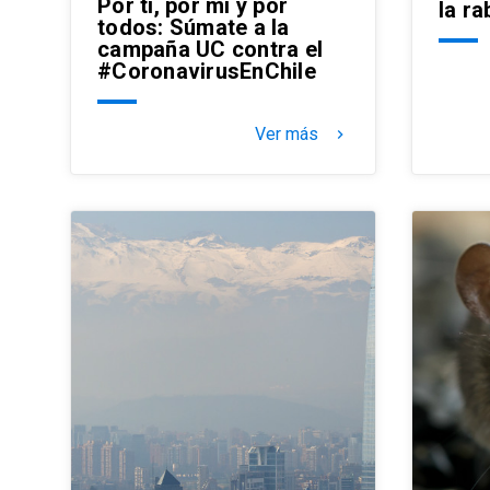
Por ti, por mí y por
la ra
todos: Súmate a la
campaña UC contra el
#CoronavirusEnChile
Ver más
keyboard_arrow_right