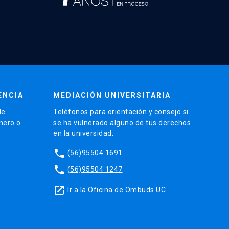
ENCIA
MEDIACIÓN UNIVERSITARIA
de
Teléfonos para orientación y consejo si
énero o
se ha vulnerado alguno de tus derechos
en la universidad.
phone
(56)95504 1691
phone
(56)95504 1247
launch
Ir a la Oficina de Ombuds UC