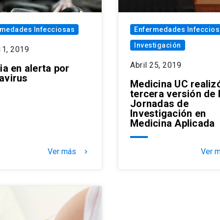
rmedades Infecciosas
Enfermedades Infeccio
Investigación
11, 2019
Abril 25, 2019
ia en alerta por
avirus
Medicina UC realizó
tercera versión de 
Jornadas de
Investigación en
Medicina Aplicada
Ver más
Ver 
keyboard_arrow_right