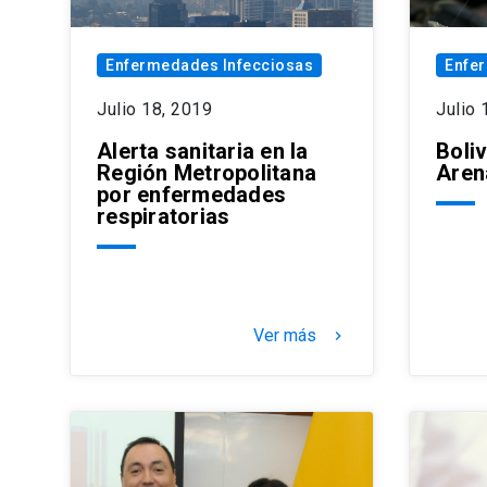
Enfermedades Infecciosas
Enfe
Julio 18, 2019
Julio 
Alerta sanitaria en la
Boliv
Región Metropolitana
Aren
por enfermedades
respiratorias
Ver más
keyboard_arrow_right