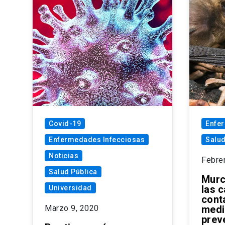
Covid-19
Enfe
Enfermedades Infecciosas
Salud
Noticias
Febre
Salud Pública
Murc
las c
Universidad
cont
Marzo 9, 2020
medi
prev