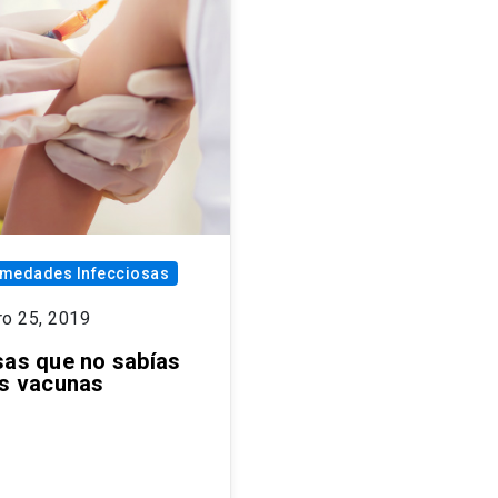
rmedades Infecciosas
ro 25, 2019
sas que no sabías
as vacunas