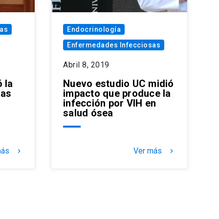
sas
Endocrinología
Enfermedades Infecciosas
Abril 8, 2019
 la
Nuevo estudio UC midió
las
impacto que produce la
infección por VIH en
salud ósea
más
Ver más
keyboard_arrow_right
keyboard_arrow_right