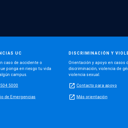
NCIAS UC
DISCRIMINACIÓN Y VIOL
n caso de accidente o
Orientación y apoyo en casos 
que ponga en riesgo tu vida
discriminación, violencia de g
 algún campus.
violencia sexual.
launch
5504 5000
Contacto para apoyo
launch
sitio de Emergencias
Más orientación