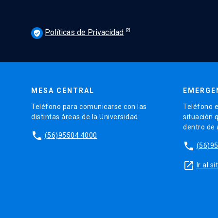
Políticas de Privacidad
verified_user
MESA CENTRAL
EMERGE
Teléfono para comunicarse con las
Teléfono e
distintas áreas de la Universidad.
situación 
dentro de
phone
(56)95504 4000
phone
(56)9
launch
Ir al 