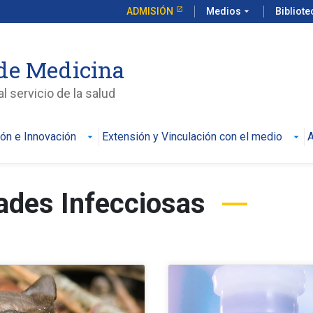
ADMISIÓN
Medios
arrow_drop_down
Bibliot
de Medicina
l servicio de la salud
ión e Innovación
Extensión y Vinculación con el medio
A
ades Infecciosas