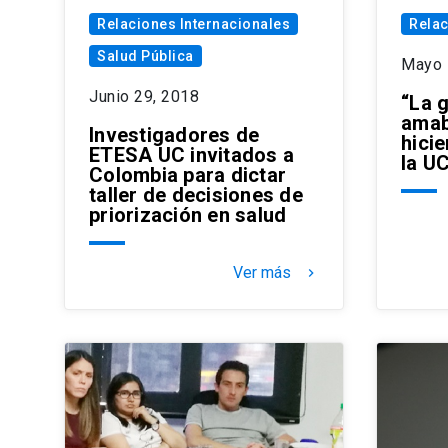
Relaciones Internacionales
Relac
Salud Pública
Mayo 
Junio 29, 2018
“La 
amab
Investigadores de
hicie
ETESA UC invitados a
la U
Colombia para dictar
taller de decisiones de
priorización en salud
Ver más
keyboard_arrow_right