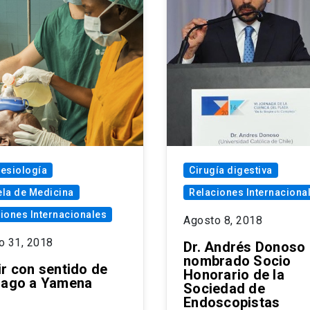
esiología
Cirugía digestiva
la de Medicina
Relaciones Internaciona
iones Internacionales
Agosto 8, 2018
o 31, 2018
Dr. Andrés Donoso
nombrado Socio
ir con sentido de
Honorario de la
iago a Yamena
Sociedad de
Endoscopistas