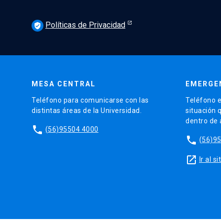
Políticas de Privacidad
verified_user
MESA CENTRAL
EMERGE
Teléfono para comunicarse con las
Teléfono e
distintas áreas de la Universidad.
situación 
dentro de
phone
(56)95504 4000
phone
(56)9
launch
Ir al 