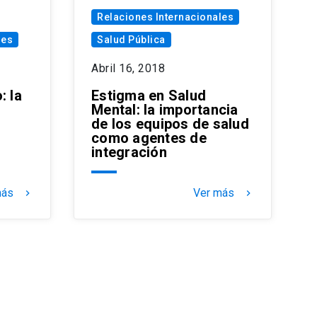
Relaciones Internacionales
les
Salud Pública
Abril 16, 2018
: la
Estigma en Salud
Mental: la importancia
de los equipos de salud
como agentes de
integración
más
Ver más
keyboard_arrow_right
keyboard_arrow_right