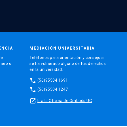
ENCIA
MEDIACIÓN UNIVERSITARIA
de
Teléfonos para orientación y consejo si
énero o
se ha vulnerado alguno de tus derechos
en la universidad.
phone
(56)95504 1691
phone
(56)95504 1247
launch
Ir a la Oficina de Ombuds UC