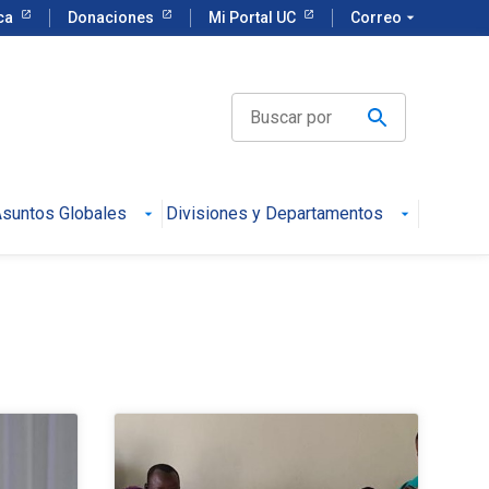
eca
Donaciones
Mi Portal UC
Correo
arrow_drop_down
suntos Globales
Divisiones y Departamentos