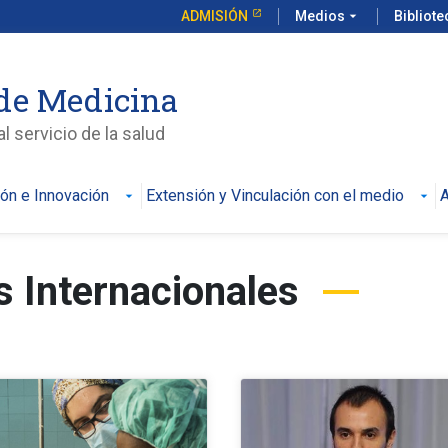
ADMISIÓN
Medios
arrow_drop_down
Bibliot
de Medicina
l servicio de la salud
ión e Innovación
Extensión y Vinculación con el medio
A
s Internacionales