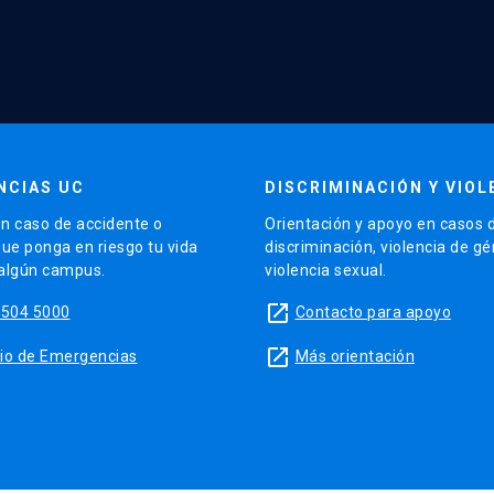
NCIAS UC
DISCRIMINACIÓN Y VIOL
n caso de accidente o
Orientación y apoyo en casos 
que ponga en riesgo tu vida
discriminación, violencia de g
 algún campus.
violencia sexual.
launch
5504 5000
Contacto para apoyo
launch
sitio de Emergencias
Más orientación