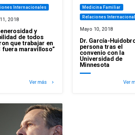
iones Internacionales
Medicina Familiar
Relaciones Internaciona
11, 2018
Mayo 10, 2018
generosidad y
ilidad de todos
Dr. García-Huidobro
ron que trabajar en
persona tras el
C fuera maravilloso”
convenio con la
Universidad de
Minnesota
Ver más
Ver 
keyboard_arrow_right