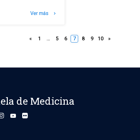
Ver más
keyboard_arrow_right
Paginación
«
1
…
5
6
7
8
9
10
»
de
entradas
ela de Medicina