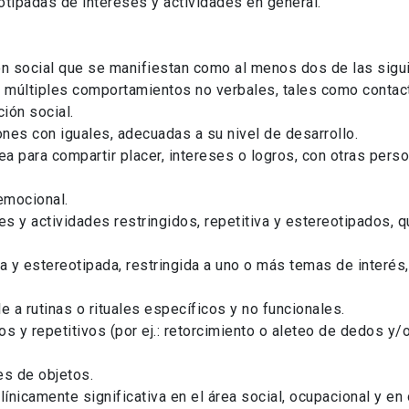
otipadas de intereses y actividades en general.
ión social que se manifiestan como al menos dos de las sigu
e múltiples comportamientos no verbales, tales como contacto
ión social.
ones con iguales, adecuadas a su nivel de desarrollo.
 para compartir placer, intereses o logros, con otras person
emocional.
s y actividades restringidos, repetitiva y estereotipados, 
a y estereotipada, restringida a uno o más temas de interés
e a rutinas o rituales específicos y no funcionales.
s y repetitivos (por ej.: retorcimiento o aleteo de dedos 
es de objetos.
línicamente significativa en el área social, ocupacional y en