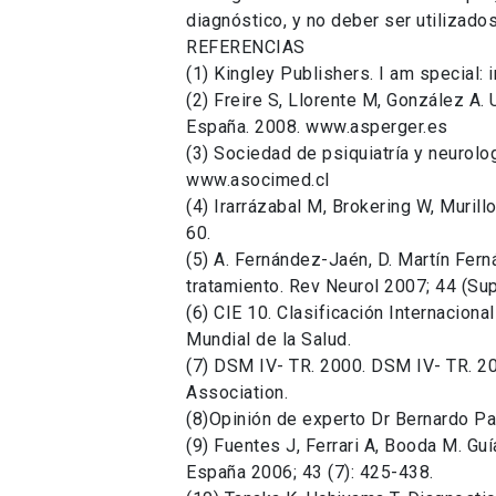
diagnóstico, y no deber ser utilizado
REFERENCIAS
(1) Kingley Publishers. I am special:
(2) Freire S, Llorente M, González A.
España. 2008. www.asperger.es
(3) Sociedad de psiquiatría y neurolog
www.asocimed.cl
(4) Irarrázabal M, Brokering W, Murill
60.
(5) A. Fernández-Jaén, D. Martín Fer
tratamiento. Rev Neurol 2007; 44 (Su
(6) CIE 10. Clasificación Internacion
Mundial de la Salud.
(7) DSM IV- TR. 2000. DSM IV- TR. 20
Association.
(8)Opinión de experto Dr Bernardo Pa
(9) Fuentes J, Ferrari A, Booda M. Gu
España 2006; 43 (7): 425-438.