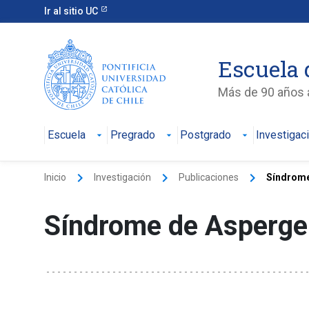
Ir al sitio UC
Escuela 
Más de 90 años a
Escuela
Pregrado
Postgrado
Investigac
keyboard_arrow_right
keyboard_arrow_right
keyboard_arrow_right
Inicio
Investigación
Publicaciones
Síndrome
Síndrome de Asperger