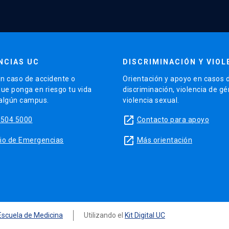
NCIAS UC
DISCRIMINACIÓN Y VIOL
n caso de accidente o
Orientación y apoyo en casos 
que ponga en riesgo tu vida
discriminación, violencia de g
 algún campus.
violencia sexual.
launch
5504 5000
Contacto para apoyo
launch
sitio de Emergencias
Más orientación
Escuela de Medicina
Utilizando el
Kit Digital UC