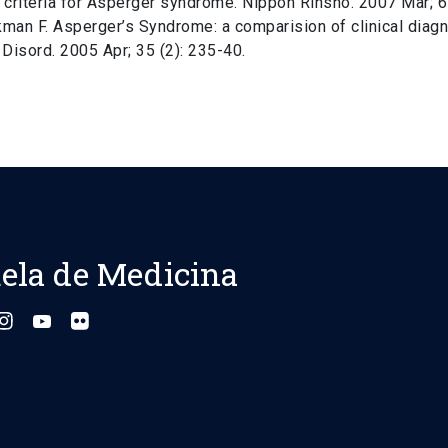
 criteria for Asperger syndrome. Nippon Rinsho. 2007 Mar; 65
kman F. Asperger’s Syndrome: a comparision of clinical dia
Disord. 2005 Apr; 35 (2): 235-40.
ela de Medicina