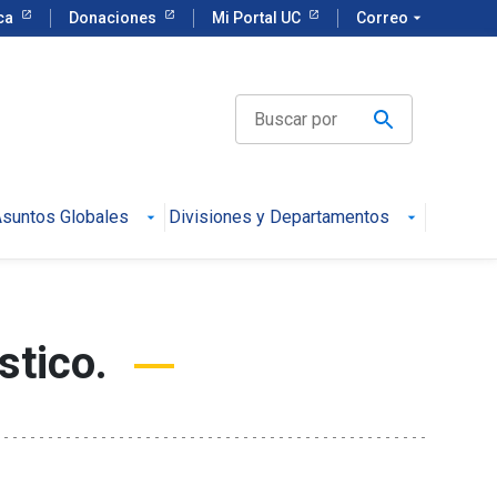
eca
Donaciones
Mi Portal UC
Correo
arrow_drop_down
suntos Globales
Divisiones y Departamentos
stico.