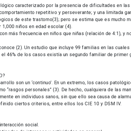
ógico caracterizado por la presencia de dificultades en las 
 comportamiento repetitivo y perseverante; y una limitada ga
gicos de este trastorno(3); pero se estima que es mucho má
 1,000 niños en edad escolar (4).
on más frecuencia en niños que niñas (relación de 4:1), y n
onoce (2). Un estudio que incluye 99 familias en las cuales 
l 46% de los casos existía un segundo familiar de primer 
O?
rrollo son un ‘continuo’. En un extremo, los casos patológic
o “rasgos personales” (3). De hecho, cualquiera de las ma
ente en individuos sanos, sin que ello sea causa de alarma
finido ciertos criterios, entre ellos los CIE 10 y DSM IV.
interacción social.