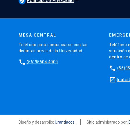
Políticas de Privacidad
verified_user
MESA CENTRAL
EMERGE
Teléfono para comunicarse con las
Teléfono e
distintas áreas de la Universidad.
situación 
dentro de
phone
(56)95504 4000
phone
(56)9
launch
Ir al 
Diseño y desarrollo:
Urantiacos
Sitio administrado por: