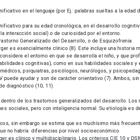
ificativo en el lenguaje (por Ej.: palabras sueltas a la edad
nificativo para su edad cronológica, en el desarrollo cogniti
a interacción social) o de curiosidad por el entorno.
rastorno Generalizado del Desarrollo, o de Esquizofrenia.
ger es esencialmente clínico (8). Este incluye una historia
considere el entorno en que se desarrolla el niño, y que prof
habilidades cognitivas), como en sus habilidades sociales y 
 médicos, psiquiatras, psicólogos, neurólogos, y psicopedag
V puede ayudar y son de carácter orientativo (7). Ambos, sin
e diagnóstico (10, 11).
 dentro de los trastornos generalizados del desarrollo. Los 
nes sociales, pero con inteligencia normal. Su etiología es 
os, sin embargo se estima que es muchísimo más frecuente 
ue no habría diferencias por nivel socioeconómico.
r es clínico y multidisciplinario. Los criterios CIE 10 y DSM