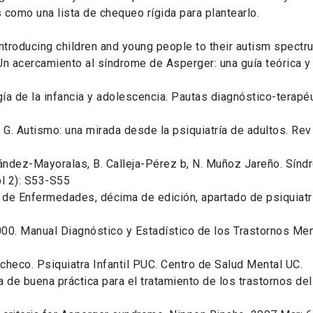
s como una lista de chequeo rígida para plantearlo.
 introducing children and young people to their autism spect
 Un acercamiento al síndrome de Asperger: una guía teórica y
ía de la infancia y adolescencia. Pautas diagnóstico-terapéut
o G. Autismo: una mirada desde la psiquiatría de adultos. Rev
nández-Mayoralas, B. Calleja-Pérez b, N. Muñoz Jareño. Sín
pl 2): S53-S55
al de Enfermedades, décima de edición, apartado de psiquiatr
00. Manual Diagnóstico y Estadístico de los Trastornos Men
checo. Psiquiatra Infantil PUC. Centro de Salud Mental UC.
ía de buena práctica para el tratamiento de los trastornos de