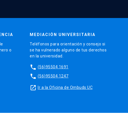
ENCIA
MEDIACIÓN UNIVERSITARIA
de
Teléfonos para orientación y consejo si
énero o
se ha vulnerado alguno de tus derechos
en la universidad.
phone
(56)95504 1691
phone
(56)95504 1247
launch
Ir a la Oficina de Ombuds UC