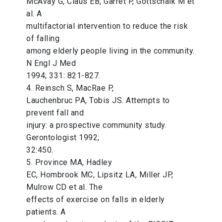
McAvay G, Claus EB, Garret P, Gottschalk M et
al. A
multifactorial intervention to reduce the risk
of falling
among elderly people living in the community.
N Engl J Med
1994; 331: 821-827.
4. Reinsch S, MacRae P,
Lauchenbruc PA, Tobis JS. Attempts to
prevent fall and
injury: a prospective community study.
Gerontologist 1992;
32:450.
5. Province MA, Hadley
EC, Hombrook MC, Lipsitz LA, Miller JP,
Mulrow CD et al. The
effects of exercise on falls in elderly
patients. A