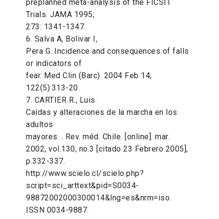
preplanned meta-analysis of the FICSIT
Trials. JAMA 1995;
273: 1341-1347.
6. Salva A, Bolivar I,
Pera G. Incidence and consequences of falls
or indicators of
fear. Med Clin (Barc). 2004 Feb 14;
122(5):313-20.
7. CARTIER R., Luis.
Caídas y alteraciones de la marcha en los
adultos
mayores. . Rev. méd. Chile. [online]. mar.
2002, vol.130, no.3 [citado 23 Febrero 2005],
p.332-337.
http://www.scielo.cl/scielo.php?
script=sci_arttext&pid=S0034-
98872002000300014&lng=es&nrm=iso.
ISSN 0034-9887.