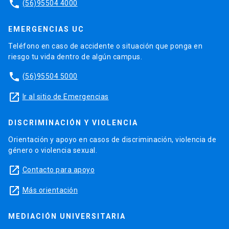
phone
(56)95504 4000
EMERGENCIAS UC
Teléfono en caso de accidente o situación que ponga en
riesgo tu vida dentro de algún campus.
phone
(56)95504 5000
launch
Ir al sitio de Emergencias
DISCRIMINACIÓN Y VIOLENCIA
Orientación y apoyo en casos de discriminación, violencia de
género o violencia sexual.
launch
Contacto para apoyo
launch
Más orientación
MEDIACIÓN UNIVERSITARIA