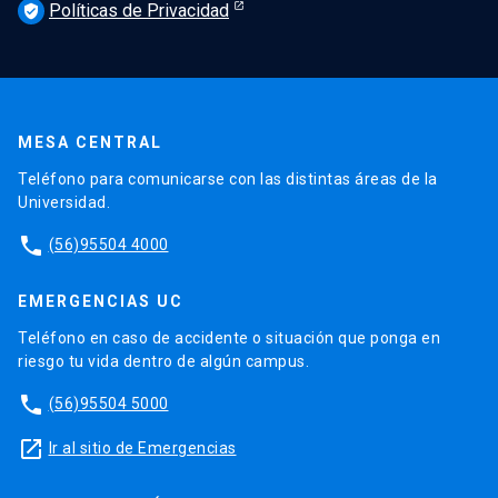
Políticas de Privacidad
verified_user
MESA CENTRAL
Teléfono para comunicarse con las distintas áreas de la
Universidad.
phone
(56)95504 4000
EMERGENCIAS UC
Teléfono en caso de accidente o situación que ponga en
riesgo tu vida dentro de algún campus.
phone
(56)95504 5000
launch
Ir al sitio de Emergencias