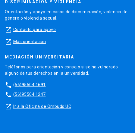
DISCRIMINACIÓN Y VIOLENCIA
Orientación y apoyo en casos de discriminación, violencia de
género o violencia sexual.
launch
Contacto para apoyo
launch
Más orientación
MEDIACIÓN UNIVERSITARIA
Teléfonos para orientación y consejo si se ha vulnerado
alguno de tus derechos en la universidad.
phone
(56)95504 1691
phone
(56)95504 1247
launch
Ir a la Oficina de Ombuds UC