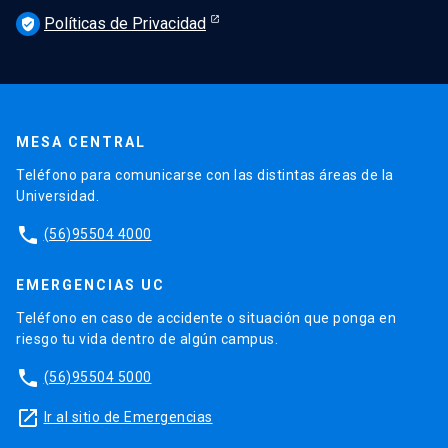
Políticas de Privacidad
verified_user
MESA CENTRAL
Teléfono para comunicarse con las distintas áreas de la
Universidad.
phone
(56)95504 4000
EMERGENCIAS UC
Teléfono en caso de accidente o situación que ponga en
riesgo tu vida dentro de algún campus.
phone
(56)95504 5000
launch
Ir al sitio de Emergencias