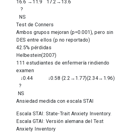
16.6 →11.9 17.2→13.6
?
NS
Test de Conners
Ambos grupos mejoran (p=0.001), pero sin
DES entre ellos (p no reportado)
42.5% pérdidas
Helbestein(2007)
111 estudiantes de enfermería rindiendo
examen
↓0.44 ↓0.58 (2.2→1.77)(2.34→1.96)
?
NS
Ansiedad medida con escala STAI
Escala STAI: State-Trait Anxiety Inventory.
Escala GTAI: Versión alemana del Test
Anxiety Inventory