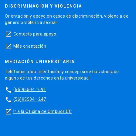
DISCRIMINACIÓN Y VIOLENCIA
Orientación y apoyo en casos de discriminación, violencia de
género o violencia sexual.
launch
Contacto para apoyo
launch
Más orientación
MEDIACIÓN UNIVERSITARIA
Teléfonos para orientación y consejo si se ha vulnerado
alguno de tus derechos en la universidad.
phone
(56)95504 1691
phone
(56)95504 1247
launch
Ir a la Oficina de Ombuds UC