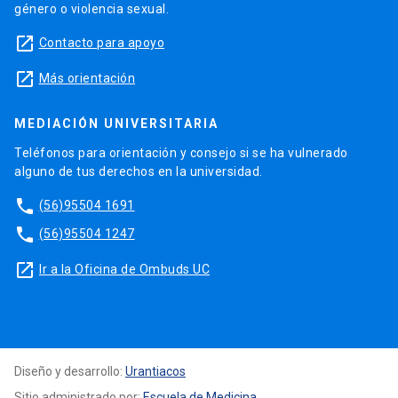
género o violencia sexual.
launch
Contacto para apoyo
launch
Más orientación
MEDIACIÓN UNIVERSITARIA
Teléfonos para orientación y consejo si se ha vulnerado
alguno de tus derechos en la universidad.
phone
(56)95504 1691
phone
(56)95504 1247
launch
Ir a la Oficina de Ombuds UC
Diseño y desarrollo:
Urantiacos
Sitio administrado por:
Escuela de Medicina