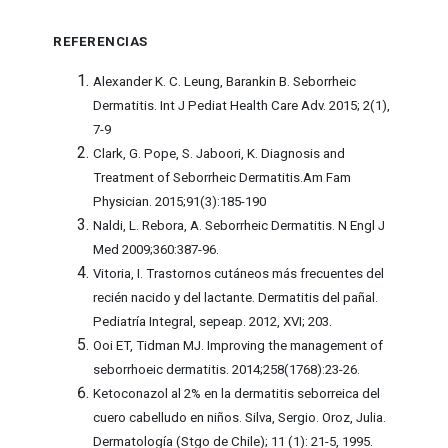
REFERENCIAS
Alexander K. C. Leung, Barankin B. Seborrheic
Dermatitis. Int J Pediat Health Care Adv. 2015; 2(1),
7-9
Clark, G. Pope, S. Jaboori, K. Diagnosis and
Treatment of Seborrheic Dermatitis.Am Fam
Physician. 2015;91(3):185-190
Naldi, L. Rebora, A. Seborrheic Dermatitis. N Engl J
Med 2009;360:387-96.
Vitoria, I. Trastornos cutáneos más frecuentes del
recién nacido y del lactante. Dermatitis del pañal.
Pediatría Integral, sepeap. 2012, XVI; 203.
Ooi ET, Tidman MJ. Improving the management of
seborrhoeic dermatitis. 2014;258(1768):23-26.
Ketoconazol al 2% en la dermatitis seborreica del
cuero cabelludo en niños. Silva, Sergio. Oroz, Julia.
Dermatología (Stgo de Chile); 11 (1): 21-5, 1995.