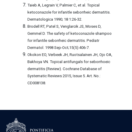
Taieb A, Legrain V, Palmier C, et al. Topical
ketoconazole for infanitle seborrheic dermatitis.
Dermatologica 1990; 18 1:26-32.
Brodell RT, Patel S, Venglarcik JS, Moses D,
Gemmel D. The safety of ketoconazole shampoo
for infantile seborrheic dermatitis. Pediatr
Dermatol. 1998 Sep-Oct;15(5):406-7.
Okokon EO, Verbeek JH, Ruotsalainen JH, Ojo OA,
Bakhoya VN. Topical antifungals for seborrhoeic
dermatitis (Review). Cochrane Database of
Systematic Reviews 2015, Issue 5. Art. No.:
CD008138.