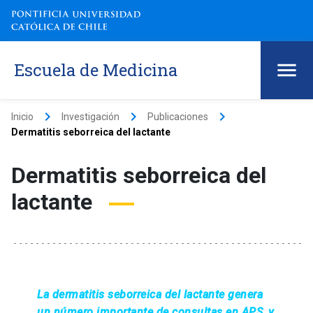
Escuela de Medicina
keyboard_arrow_right
keyboard_arrow_right
keyboard_arrow_right
Inicio
Investigación
Publicaciones
Dermatitis seborreica del lactante
Dermatitis seborreica del
lactante
La dermatitis seborreica del lactante genera
un número importante de consultas en APS, y