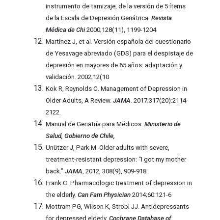
instrumento de tamizaje, de la versión de 5 ítems
de la Escala de Depresión Geriátrica.
Revista
Médica de Chi
2000;128(11), 1199-1204.
Martínez J, et al. Versión española del cuestionario
de Yesavage abreviado (GDS) para el despistaje de
depresión en mayores de 65 años: adaptación y
validación. 2002;12(10
Kok R, Reynolds C. Management of Depression in
Older Adults, A Review.
JAMA
. 2017;317(20):2114-
2122.
Manual de Geriatría para Médicos.
Ministerio de
Salud, Gobierno de Chile,
Unützer J, Park M. Older adults with severe,
treatment-resistant depression: “I got my mother
back.”
JAMA
, 2012, 308(9), 909-918.
Frank C. Pharmacologic treatment of depression in
the elderly.
Can Fam Physician
2014;60:121-6
Mottram PG, Wilson K, Strobl JJ. Antidepressants
for depressed elderly.
Cochrane Database of