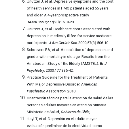
Unützer J, et al. Depressive symptoms and the cost
of health services in HMO patients aged 65 years
and older. A 4-year prospective study.
JAMA
.1997;277(20):1618-23.
Unützer J, et al. Healthcare costs associated with
depression in medically Ill fee-for-service medicare
participants.
J Am Geriatr Soc.
2009;57(3):506-10.
Schoevers RA, et al. Association of depression and
gender with mortality in old age. Results from the
Amsterdam Study of the Elderly (AMSTEL).
Br J
Psychiatry
. 2000;177:336-42.
Practice Guideline for the Treatment of Patients
With Major Depressive Disorder,
American
Psychiatric Association
, 2010.
Orientación técnica para la atención de salud de las
personas adultas mayores en atención primaria.
Ministerio de Salud,
Gobierno de Chile,
Hoyl T, et al. Depresión en el adulto mayor:
evaluación preliminar de la efectividad, como