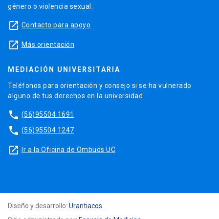
género o violencia sexual.
launch
Contacto para apoyo
launch
Más orientación
MEDIACIÓN UNIVERSITARIA
Teléfonos para orientación y consejo si se ha vulnerado
alguno de tus derechos en la universidad.
phone
(56)95504 1691
phone
(56)95504 1247
launch
Ir a la Oficina de Ombuds UC
Diseño y desarrollo:
Urantiacos