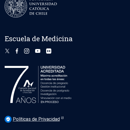
Escuela de Medicina
Políticas de Privacidad
verified_user