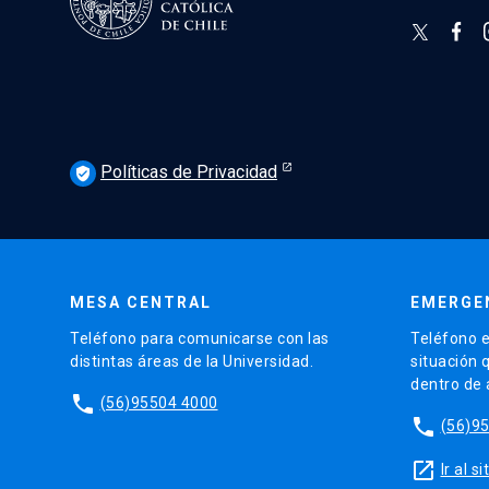
Políticas de Privacidad
verified_user
MESA CENTRAL
EMERGE
Teléfono para comunicarse con las
Teléfono e
distintas áreas de la Universidad.
situación 
dentro de
phone
(56)95504 4000
phone
(56)9
launch
Ir al 