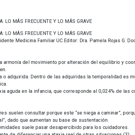
A: LO MÁS FRECUENTE Y LO MÁS GRAVE
A: LO MÁS FRECUENTE Y LO MÁS GRAVE
sidente Medicina Familiar UC.Editor: Dra. Pamela Rojas G. 
a armonía del movimiento por alteración del equilibrio y coor
en.
a o adquirida. Dentro de las adquiridas la temporalidad es m
ica.
axia aguda en la infancia, que corresponde al 0,024% de las c
res suelen consultar porque este “se niega a caminar”, porq
ual”, dado que aumentan su base de sustentación.
remidades suele pasar desapercibido para los cuidadores.
nte de diferenciar una ataxia real de otras situaciones (3):