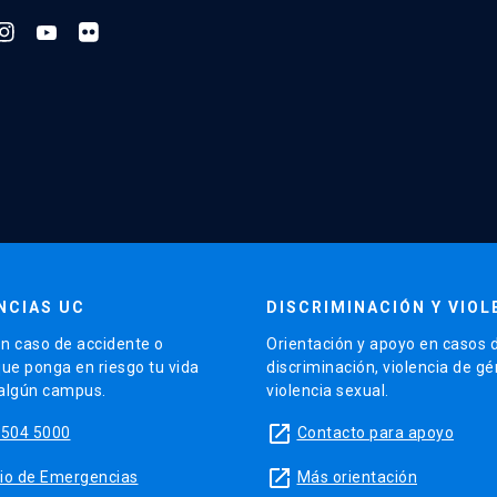
NCIAS UC
DISCRIMINACIÓN Y VIOL
n caso de accidente o
Orientación y apoyo en casos 
que ponga en riesgo tu vida
discriminación, violencia de g
 algún campus.
violencia sexual.
launch
5504 5000
Contacto para apoyo
launch
sitio de Emergencias
Más orientación