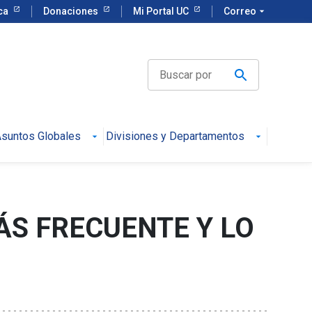
eca
Donaciones
Mi Portal UC
Correo
arrow_drop_down
suntos Globales
Divisiones y Departamentos
ÁS FRECUENTE Y LO