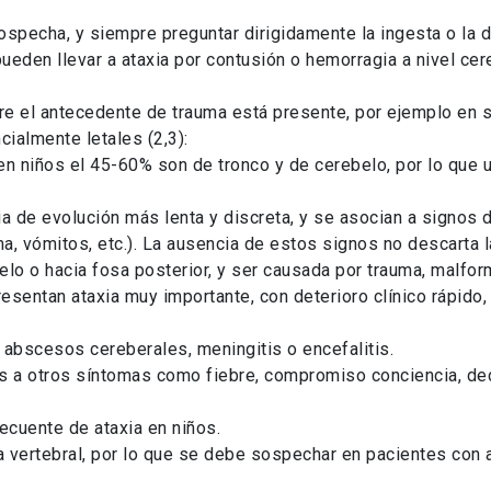
specha, y siempre preguntar dirigidamente la ingesta o la d
ueden llevar a ataxia por contusión o hemorragia a nivel ce
e el antecedente de trauma está presente, por ejemplo en si
cialmente letales (2,3):
n niños el 45-60% son de tronco y de cerebelo, por lo que un
ia de evolución más lenta y discreta, y se asocian a signos
ma, vómitos, etc.). La ausencia de estos signos no descarta l
lo o hacia fosa posterior, y ser causada por trauma, malfor
esentan ataxia muy importante, con deterioro clínico rápido
 abscesos cereberales, meningitis o encefalitis.
 a otros síntomas como fiebre, compromiso conciencia, dec
recuente de ataxia en niños.
ia vertebral, por lo que se debe sospechar en pacientes con