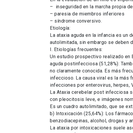
– inseguridad en la marcha propia de
– paresia de miembros inferiores
– síndrome conversivo.
Etiología:
La ataxia aguda en la infancia es un 
autolimitada, sin embargo se deben d
I. Etiologías frecuentes:
Un estudio prospectivo realizado en 
aguda postinfecciosa (51,28%): Tambi
no claramente conocida. Es más frecu
infeccioso. La causa viral es la más 
infecciones por enterovirus, herpes, 
La Ataxia cerebelar post infecciosa s
con pleocitosis leve, e imágenes nor
Es un cuadro autolimitado, que se e
b) Intoxicación (25,64%): Los fármac
benzodiacepinas, alcohol, drogas y a
La ataxia por intoxicaciones suele a