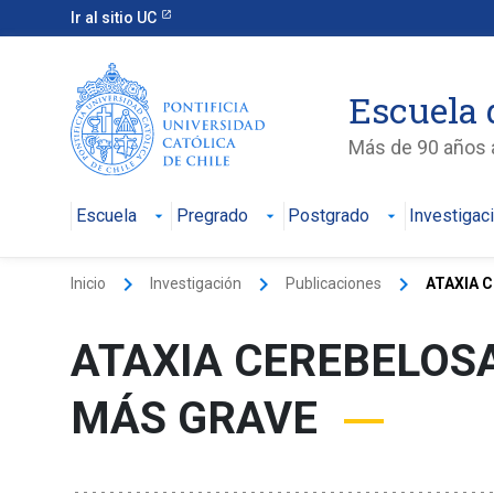
Ir al sitio UC
Escuela 
Más de 90 años a
Escuela
Pregrado
Postgrado
Investigac
keyboard_arrow_right
keyboard_arrow_right
keyboard_arrow_right
Inicio
Investigación
Publicaciones
ATAXIA C
ATAXIA CEREBELOSA
MÁS GRAVE