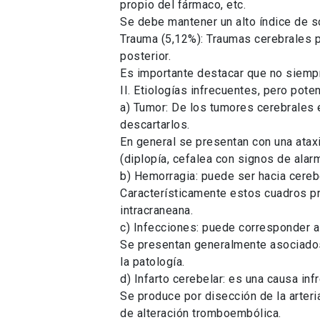
propio del fármaco, etc.
Se debe mantener un alto índice de so
Trauma (5,12%): Traumas cerebrales p
posterior.
Es importante destacar que no siempr
II. Etiologías infrecuentes, pero poten
a) Tumor: De los tumores cerebrales e
descartarlos.
En general se presentan con una atax
(diplopía, cefalea con signos de alar
b) Hemorragia: puede ser hacia cerebe
Característicamente estos cuadros pr
intracraneana.
c) Infecciones: puede corresponder a
Se presentan generalmente asociados
la patología.
d) Infarto cerebelar: es una causa inf
Se produce por disección de la arter
de alteración tromboembólica.