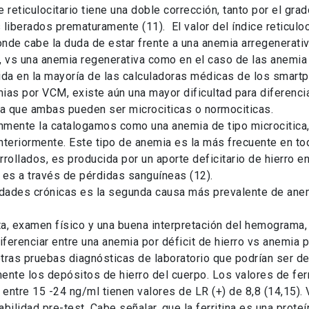
e reticulocitario tiene una doble corrección, tanto por el gr
 liberados prematuramente (11). El valor del índice reticuloc
nde cabe la duda de estar frente a una anemia arregenerativ
, vs una anemia regenerativa como en el caso de las anemia
ida en la mayoría de las calculadoras médicas de los smart
ias por VCM, existe aún una mayor dificultad para diferenciar
a que ambas pueden ser microciticas o normociticas.
únmente la catalogamos como una anemia de tipo microcitic
eriormente. Este tipo de anemia es la más frecuente en to
llados, es producida por un aporte deficitario de hierro en
 es a través de pérdidas sanguíneas (12).
edades crónicas es la segunda causa más prevalente de ane
a, examen físico y una buena interpretación del hemograma,
iferenciar entre una anemia por déficit de hierro vs anemia 
ras pruebas diagnósticas de laboratorio que podrían ser de 
lénica (rápida liberación vs los de liberación prolongada). Sin embargo, las sales de hierro bivalentes como sulfato ferroso, gluconato ferroso, fumarato ferroso, son más ampliamente utilizados y preferibles a los preparados de hierro férrico, según lo recomendado por la OMS (20). La forma ferrosa presenta buena biodisponibilidad (entre 10 y 15% se absorbe), mientras que la biodisponibilidad de las preparaciones de hierro férrico es de 3 a 4 veces menor que los ferrosos. La menor absorción de los preparados férricos entre otras cosas se debe a la necesidad de ser transformados por el organismo a su estado ferroso para poder ser absorbidos (20). La tolerabilidad a los preparados de hierro oral es un tema no menos importante, ya que el tratamiento con hierro ferroso oral muestra altas tasas de mal adherencia y deserción importante del tratamiento. Esto se debe principalmente a los efectos adversos gastrointestinales (21). Los principales reportados en la literatura son constipación, nauseas o diarrea, seguidos de dolor abdominal y pirosis (22). La incidencia alta de los efectos adversos gastrointestinales parece estar relacionados en parte por el uso de altas dosis de fierro innecesarias. Sumado a esto se ha propuesto que independiente del preparado ferroso que se utilice, los efectos adversos a nivel intestinal son producidos por los radicales libres generados mediante el ciclo de óxido-reducción en el lumen intestinal, lo que promueve la inflamación, asociado a los cambios en la composición y el metabolismo de la microbiota intestinal (20). En Octubre del año 2015, en un nuevo número del “Blood”, Moretti et al proporcionan datos que desafían el tratamiento oral arraigado por años en cuanto a la anemia por deficiencia de hierro. El artículo muestra cómo la nueva comprensión de la hepcidina y el metabolismo del hierro, puede conducir a mejoras prácticas en el manejo de la anemia ferropriva (24). La hepcidina es una pequeña hormona que está directamente relacionada con la regulación de la homeostasia del hierro. Esta hormona es producida principalmente por los hepatocitos en respuesta a la cantidad de hierro circulante. La expresión de la hepcidina es modulada por los mismos factores que la absorción de este mineral. Esta proteína es secretada a la circulación e interactúa con los enterocitos en donde regula el nivel de absorción de hierro a través del control de la expresión de la ferroportina en la membrana basolateral de estas células (24). El estudio realizado por Moretti et al demostró que en mujeres jóvenes con déficit de hierro, dosis de 60, 80, 160 y 240 mg de hierro elemental dadas en la mañana, producen un aumento significativo de la hepcidina a las 24 horas. Ese aumento se asoció fuertemente con una disminución en la absorción de una segunda dosis hierro administrada 24 horas más tarde. Al usar dos dosis al día de 60 mg, se amplificó el aumento de hepcidina y disminuyó el porcentaje de absorción de hierro de la dosis de la tarde, junto con una disminución de la absorción de la dosis de la mañana siguiente. El aumento de la absorción total en miligramos de hierro de tres dosis compradas con dos dosis de hierro oral, no fue significativo. Las conclusiones más relevantes de este estudio, revelan que en mujeres con bajos depósitos de hierro, el porcentaje de absorción de este mineral es mayor a menores dosis de hierro (entre 40 y 80 mg). El uso de dosis consecutivas de hierro (dos veces al día o incluso una dosis diaria), resulta en una disminución de su biodisponibilidad. Pese a que no se midió directamente, se piensa que con un intervalo de separación entre dosis de 48 horas, ya sería suficiente para mejorar la absorción de hierro y reestablecer los niveles de hepcidina, por lo que bajas dosis de hierro dadas en días alternos podría maximizar el porcentaje de absorción de hierro, aumentar la eficacia del preparado, disminuir los efectos adversos gastrointestinales del hierro no absorbido, mejorando así la tolerabilidad de los pacientes usuarios de hierro oral. Conclusiones La anemia es el trastorno hematológico más frecuente, con el cual nos encontraremos en reiteradas oportunidades en la práctica clínica diaria. Para su enfrentamiento se debe lograr una buena anam