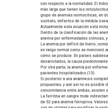
con respecto a la normalidad. El índic
más larga que tienen los reticulocitos
grupo de anemias normociticas, en do
sustrato, defectos de la médula ósea
Actualmente esta ecuación está inclu
Dentro de la clasificación de las anem
anemia por enfermedades crónicas, y
La anemia por déficit de hierro, com
en rango normal como se mencionó ant
cómo se produce. En países subdesarro
desarrollados, la causa predominante
Por otra parte, la anemia por enferm
pacientes hospitalizados (13).
Si posterior a una anamnesis complet
propuestas, y aun así no es posible d
concomitancia entre ambas, existen ot
La ferritina en sangre mide indirectamente los depósitos de hierro del cuerpo. Los valores de ferritina < 15 ng/ml, presentan un LR (+) de 52 para anemia ferropriva. Valores entre 15 -24 ng/ml tienen valores de LR (+) de 8,8 (14,15). Valores superiores a 24 ng/ml, ya no son de utilidad para modificar la probabilidad pre-test. Cabe señalar, que la ferritina es una proteína de fase aguda, por lo que estará aumentada en el contexto de enfermedades crónicas. Es por esta razón que los puntos de corte de ferritina en contexto de enfermedades crónicas son distintos. Valores de ferritina < 50 ng/ml en presencia de enfermedad crónica, presenta un LR (+) sobre 10 para anemia ferropriva (16). Si los valores de ferritina no son concluyentes, el siguiente paso es pedir el perfil de hierro, con especial atención a los valores de TIBC, el cual debiese estar aumentado en anemia por déficit de hierro, y disminuido en anemia por enfermedades crónicas. Si aún no es posible llegar a un diagnóstico definitivo, siempre es importante reevaluar al paciente, chequear los datos de la anamnesis, revisar otros exámenes complementarios como creatininemia, pruebas hepáticas, PCR, etc., en busca de enfermedad crónica. Si persiste duda diagnóstica, se debe derivar a Hematología para completar estudio. En la actualidad se ha comenzado a estudiar el rendimiento diagnóstico del receptor soluble de transferrina, el cual no se ve alterado ante la presencia de inflamación, siendo útil a la hora de diferenciar entre ambas entidades, o para dilucidar si ambas se encuentran presentes en un mismo caso (17). Tratamiento Anemias por enfermedades crónicas: por lo general son de leve a moderada intensidad, por lo que suelen tolerarse bien. El tratamiento corresponde al de la patología en curso. Si presenta ferropenia asociada (ferritina < 50 μg/l) está justificado el empleo de sales ferrosas orales. Se está investigando el uso de eritropoyetina recombinante humana sintética (rhEPO) en el tratamiento de algunas patologías independiente de su uso reconocido para enfermedad renal crónica, como en lupus eritematoso sistémico, artritis reumatoide, enfermedad inflamatoria intestinal, VIH, entre otras, presentando buenos resultados (18,19). Anemia por déficit de hierro: se debe suplementar con hierro oral hasta normalizar el hemograma (lo cual ocurre por lo general entre 6 a 8 semanas) y luego mantener el tratamiento para llenar los depósitos de hierro (aproximadamente en 3 meses). Las preparaciones que contienen hierro disponibles en el mercado varían en cuanto a la dosis, la sal, y el estado químico de hierro (forma ferrosa o férrica), así como en su forma ga