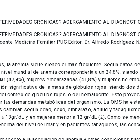
ENFERMEDADES CRONICAS? ACERCAMIENTO AL DIAGNOSTI
ENFERMEDADES CRONICAS? ACERCAMIENTO AL DIAGNOSTI
idente Medicina Familiar PUC.Editor: Dr. Alfredo Rodríguez
s, la anemia sigue siendo el más frecuente. Según datos de
 nivel mundial de anemia correspondería a un 24,8%, siendo 
lar (47,4%), mujeres embarazadas (41,8%) y mujeres no emba
ón significativa de la masa de glóbulos rojos, siendo dos 
el conteo de glóbulos rojos, o del hematocrito. Esto provoc
rir las demandas metabólicas del organismo. La OMS ha estab
les cambian según edad, sexo, embarazo, altitud y tabaquism
 a 13gr/dL y en mujeres menor a 12 gr/dL (2). Como se menc
or encima del nivel del mar y en pacientes tabáquicos, las c
 respecto a la asociación de anemia y otras condiciones pat