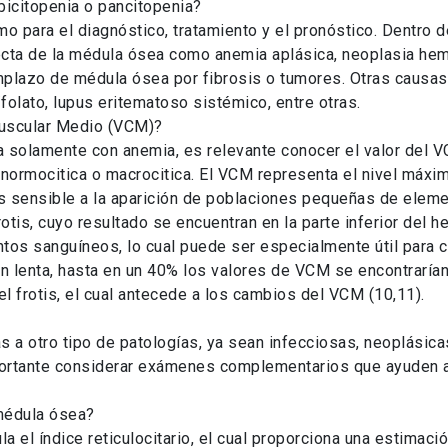
 bicitopenia o pancitopenia?
o para el diagnóstico, tratamiento y el pronóstico. Dentro 
recta de la médula ósea como anemia aplásica, neoplasia he
emplazo de médula ósea por fibrosis o tumores. Otras causas
olato, lupus eritematoso sistémico, entre otras.
puscular Medio (VCM)?
a solamente con anemia, es relevante conocer el valor del VC
, normocitica o macrocitica. El VCM representa el nivel máxim
 es sensible a la aparición de poblaciones pequeñas de elem
otis, cuyo resultado se encuentran en la parte inferior del h
tos sanguíneos, lo cual puede ser especialmente útil para c
ón lenta, hasta en un 40% los valores de VCM se encontrarí
el frotis, el cual antecede a los cambios del VCM (10,11).
?
s a otro tipo de patologías, ya sean infecciosas, neoplásic
ortante considerar exámenes complementarios que ayuden a 
 médula ósea?
la el índice reticulocitario, el cual proporciona una estimac