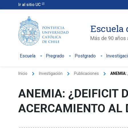
Ir al sitio UC
Escuela 
Más de 90 años a
Escuela
Pregrado
Postgrado
Investigac
keyboard_arrow_right
keyboard_arrow_right
keyboard_arrow_right
Inicio
Investigación
Publicaciones
ANEMIA: 
ANEMIA: ¿DEIFICIT
ACERCAMIENTO AL 