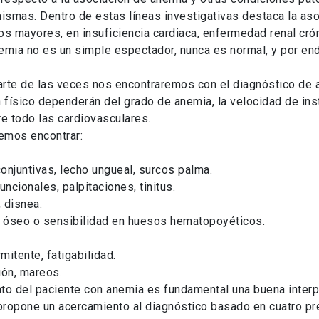
mismas. Dentro de estas líneas investigativas destaca la as
s mayores, en insuficiencia cardiaca, enfermedad renal cróni
emia no es un simple espectador, nunca es normal, y por en
 parte de las veces nos encontraremos con el diagnóstico de 
 físico dependerán del grado de anemia, la velocidad de ins
e todo las cardiovasculares.
emos encontrar:
 conjuntivas, lecho ungueal, surcos palma.
ncionales, palpitaciones, tinitus.
 disnea.
óseo o sensibilidad en huesos hematopoyéticos.
mitente, fatigabilidad.
ión, mareos.
nto del paciente con anemia es fundamental una buena inter
 propone un acercamiento al diagnóstico basado en cuatro p