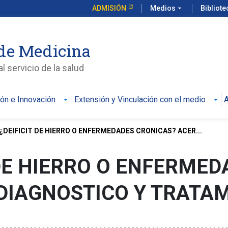
ADMISIÓN
Medios
arrow_drop_down
Bibliot
de Medicina
l servicio de la salud
ión e Innovación
Extensión y Vinculación con el medio
A
¿DEIFICIT DE HIERRO O ENFERMEDADES CRONICAS? ACER...
 DE HIERRO O ENFERME
DIAGNOSTICO Y TRATA