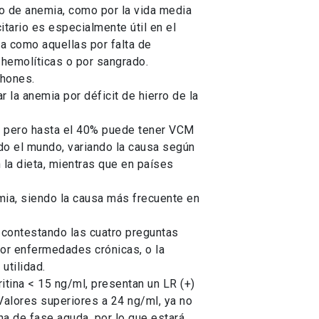
ado de anemia, como por la vida media
itario es especialmente útil en el
a como aquellas por falta de
 hemolíticas o por sangrado.
phones.
 la anemia por déficit de hierro de la
a, pero hasta el 40% puede tener VCM
do el mundo, variando la causa según
 la dieta, mientras que en países
mia, siendo la causa más frecuente en
 contestando las cuatro preguntas
por enfermedades crónicas, o la
utilidad.
nesis y examen físico, pero sobre todo una buena interpretación del hemograma. La ferritina es una buena aproximación para el diagnóstico diferencial entre anemia ferropriva y anemia por enfermedades crónicas. Con respecto al tratamiento de la anemia por déficit de hierro, el conocer la fisiopatología de la anemia y sobre todo el rol de la hepcidina, han significado un gran progreso en el entendimiento del metabolismo del hierro y sus implicancias en el tratamiento. BIBLIOGRAFIA 1. Benoist B. et al., Worldwide prevalence of anaemia 1993-2005. Base de datos mundial sobre la anemia de la OMS, Ginebra. 2. Organización Mundial de la Salud, Concentraciones de hemoglobina para diagnosticar la anemia y evaluar su gravedad. Ginebra, Organización Mundial de la Salud, 2011. 3. Hessel F. et al., Anemia and Mortality in Heart Failure Patients, Journal of the American College of Cardiology Vol. 52, No. 10, 2008. 4. Nardone DA, Roth KM, Mazur DJ, McAfee JH. Usefulness of physical examination in detecting the presence or absence of anemia. Arch Intern Med 1990; 150:201. 5. Michael H. et al., Anemia in older persons. American Family Physician, 2010;82: 480-487. 6. Horwich TB et al., Anemia is associated with worse symptoms, greater impairment in functional capacity and a significant increase in mortality in patients with advanced heart failure. J Am Coll Cardiol. 2002 Jun5;39(11):1780-6. 7. Gjørup T, Bugge PM, Hendriksen C, Jensen AM. A critical evaluation of the clinical diagnosis of anemia. Am J Epidemiol 1986; 124:657. 8. Koch CG, Li L, Sun Z, et al. Hospital-acquired anemia: prevalence, outcomes, and healthcare implications. J Hosp Med 2013; 8:506. 9. Van Vranken M. Evaluation of microcytosis. American Family Physician. 2010;82(9):1117-1122. 10. Cook JD. Diagnosis and management of iron-deficiency anaemia. Best Pract Res Clin Haematol 2005;18:319-32. 11. Stanley L Schrier, MD, Diagnosis of hemolytic anemia in the adult, UpToDate Jul 2016. 12. Michael B et al., Nutricional iron deficiency, Lancet Vol 370; August 11, 2007. 13. Cullis JO. Diagnosis and management of anaemia of chronic disease: current status. Br J Haematol 2011; 154:289. 14. Guyatt GH, Oxman AD, Ali M, Willan A, McIlroy W, Patterson C. Laboratory diagnosis of iron-deficiency anemia: an overview [published correction appears in J Gen Intern Med 1992;7:423]. J Gen Intern Med 1992;7:145-53. 15. Guyatt GH, Patterson C, Ali M, Singer J, Levine M, Turpie I, et al. Diagnosis of iron-deficiency anemia in the elderly. Am J Med 1990;88:205-9. 16. Vreugdenhil G, Baltus CA, van Eijk HG, Swaak AJG. Anemia of c