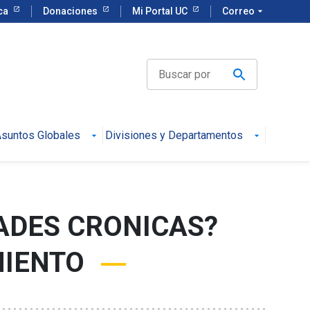
eca
Donaciones
Mi Portal UC
Correo
arrow_drop_down
suntos Globales
Divisiones y Departamentos
DADES CRONICAS?
MIENTO