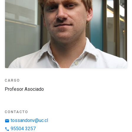
CARGO
Profesor Asociado
CONTACTO
tossandonv@uc.cl
email
95504 3257
phone