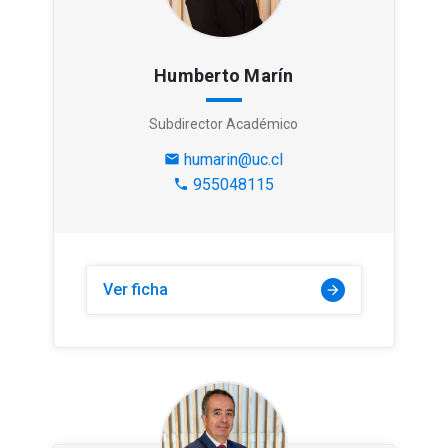
Humberto Marín
Subdirector Académico
humarin@uc.cl
mail
955048115
phone
Ver ficha
arrow_forward