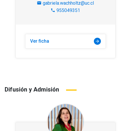
gabriela.wachholtz@uc.cl
mail
955049351
phone
Ver ficha
arrow_forward
Difusión y Admisión