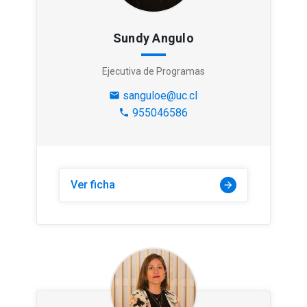
Sundy Angulo
Ejecutiva de Programas
sanguloe@uc.cl
mail
955046586
phone
Ver ficha
arrow_forward