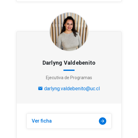
Darlyng Valdebenito
Ejecutiva de Programas
darlyng.valdebenito@uc.cl
mail
Ver ficha
arrow_forward