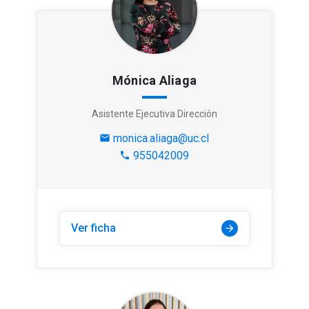
Mónica Aliaga
Asistente Ejecutiva Dirección
monica.aliaga@uc.cl
mail
955042009
phone
Ver ficha
arrow_forward