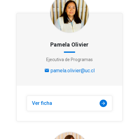
Pamela Olivier
Ejecutiva de Programas
pamela.olivier@uc.cl
mail
Ver ficha
arrow_forward