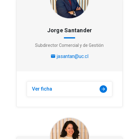
Jorge Santander
Subdirector Comercial y de Gestión
jasantan@uc.cl
mail
Ver ficha
arrow_forward