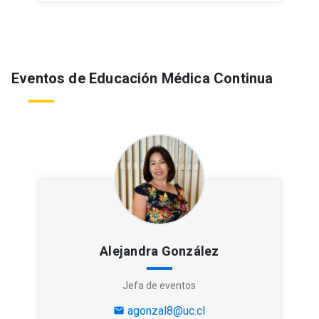
Eventos de Educación Médica Continua
Alejandra González
Jefa de eventos
agonzal8@uc.cl
mail