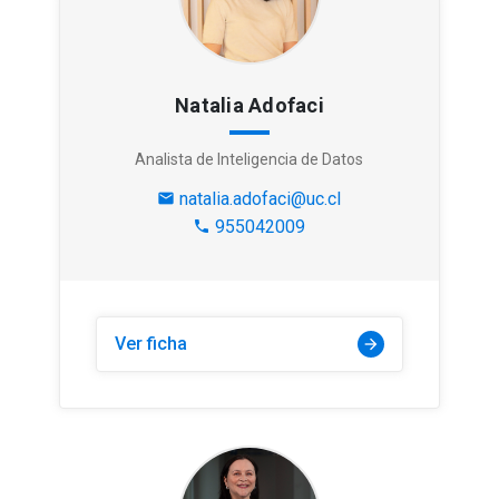
Natalia Adofaci
Analista de Inteligencia de Datos
natalia.adofaci@uc.cl
mail
955042009
phone
Ver ficha
arrow_forward