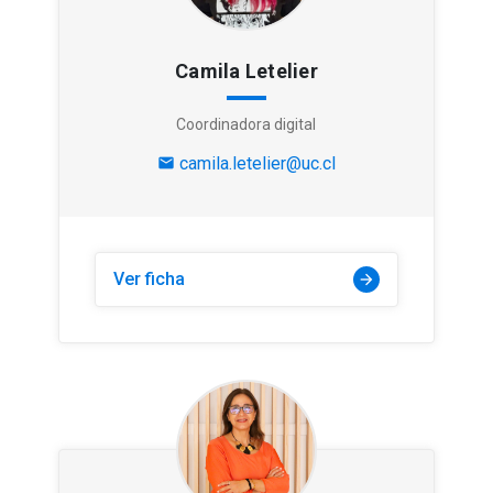
Camila Letelier
Coordinadora digital
camila.letelier@uc.cl
mail
Ver ficha
arrow_forward