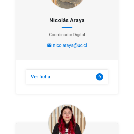
Nicolás Araya
Coordinador Digital
nico.araya@uc.cl
mail
Ver ficha
arrow_forward