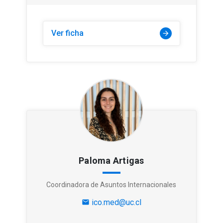
Ver ficha
arrow_forward
Paloma Artigas
Coordinadora de Asuntos Internacionales
ico.med@uc.cl
mail