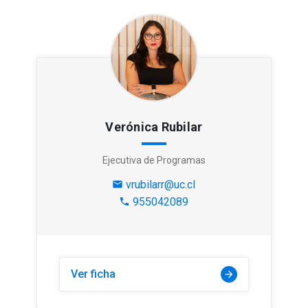
Verónica Rubilar
Ejecutiva de Programas
vrubilarr@uc.cl
mail
955042089
phone
Ver ficha
arrow_forward