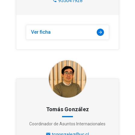
955041928
phone
Ver ficha
arrow_forward
Tomás González
Coordinador de Asuntos Internacionales
tcgonzalez@uc.cl
mail