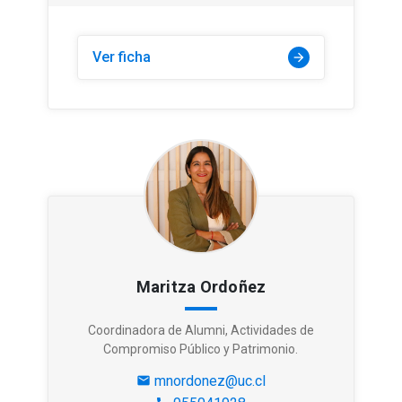
Ver ficha
arrow_forward
Maritza Ordoñez
Coordinadora de Alumni, Actividades de
Compromiso Público y Patrimonio.
mnordonez@uc.cl
mail