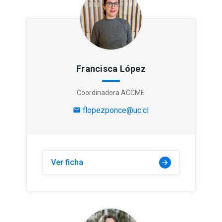
Francisca López
Coordinadora ACCME
flopezponce@uc.cl
mail
Ver ficha
arrow_forward