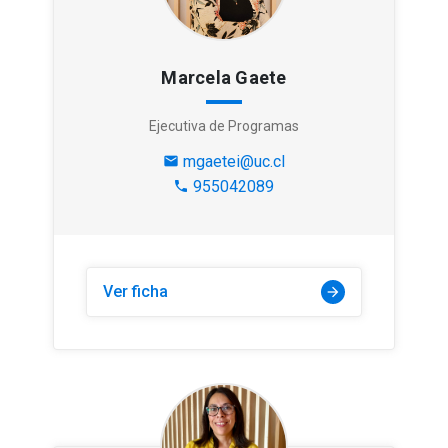
Marcela Gaete
Ejecutiva de Programas
mgaetei@uc.cl
mail
955042089
phone
Ver ficha
arrow_forward