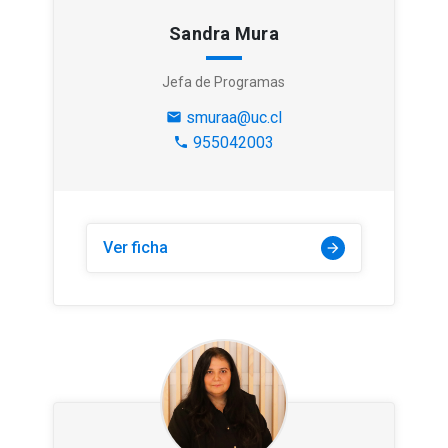
Sandra Mura
Jefa de Programas
smuraa@uc.cl
mail
955042003
phone
Ver ficha
arrow_forward