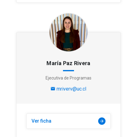
María Paz Rivera
Ejecutiva de Programas
mriverv@uc.cl
mail
Ver ficha
arrow_forward