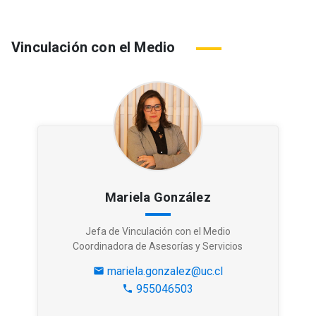
Vinculación con el Medio
Mariela González
Jefa de Vinculación con el Medio
Coordinadora de Asesorías y Servicios
mariela.gonzalez@uc.cl
mail
955046503
phone