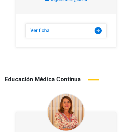
Ver ficha
arrow_forward
Educación Médica Continua