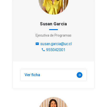
Susan Garcia
Ejecutiva de Programas
susan.garcia@uc.cl
mail
955042001
phone
Ver ficha
arrow_forward