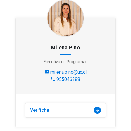
Milena Pino
Ejecutiva de Programas
milena.pino@uc.cl
mail
955046388
phone
Ver ficha
arrow_forward