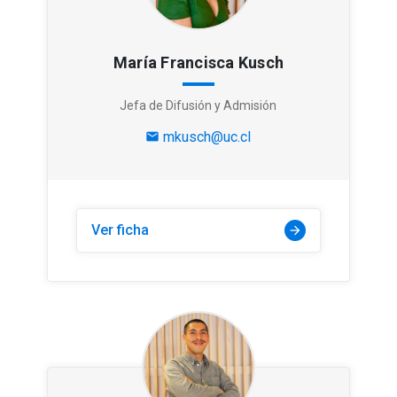
María Francisca Kusch
Jefa de Difusión y Admisión
mkusch@uc.cl
mail
Ver ficha
arrow_forward