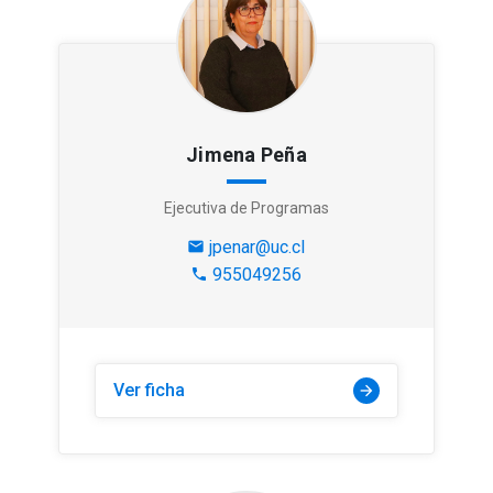
Jimena Peña
Ejecutiva de Programas
jpenar@uc.cl
mail
955049256
phone
Ver ficha
arrow_forward