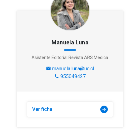
Manuela Luna
Asistente Editorial Revista ARS Médica
manuela.luna@uc.cl
mail
955049427
phone
Ver ficha
arrow_forward