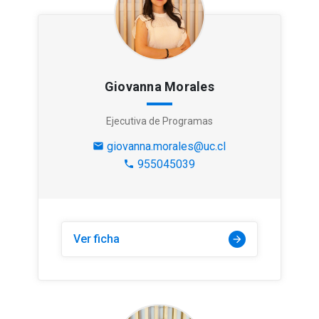
Giovanna Morales
Ejecutiva de Programas
giovanna.morales@uc.cl
mail
955045039
phone
Ver ficha
arrow_forward