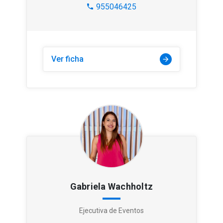
955046425
phone
Ver ficha
arrow_forward
Gabriela Wachholtz
Ejecutiva de Eventos