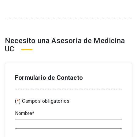
trabajo en contexto de Covid-19 u otras
enfermedades incluyendo salud mental.
Transferencia e implementación de modelos de
salud a clínicas y hospitales.
Necesito una Asesoría de Medicina
Vigilancia epidemiológica en organizaciones.
UC
Formulario de Contacto
(
*
) Campos obligatorios
Nombre
*