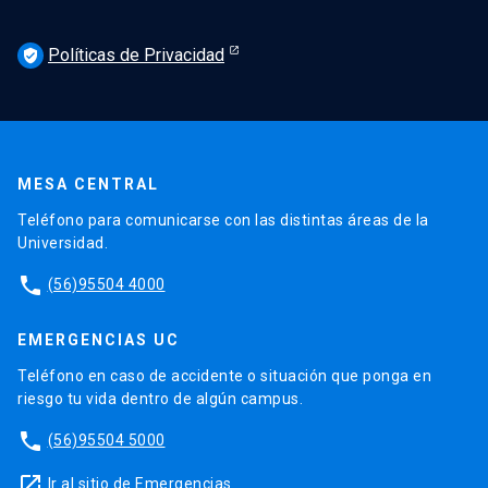
finalidad
Políticas de Privacidad
verified_user
y
se
mantendrán
mientras
MESA CENTRAL
sean
Teléfono para comunicarse con las distintas áreas de la
Universidad.
requeridos
phone
(56)95504 4000
por
Ley.
*
EMERGENCIAS UC
Teléfono en caso de accidente o situación que ponga en
riesgo tu vida dentro de algún campus.
phone
(56)95504 5000
launch
Ir al sitio de Emergencias