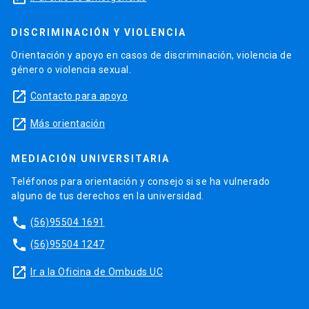
DISCRIMINACIÓN Y VIOLENCIA
Orientación y apoyo en casos de discriminación, violencia de
género o violencia sexual.
launch
Contacto para apoyo
launch
Más orientación
MEDIACIÓN UNIVERSITARIA
Teléfonos para orientación y consejo si se ha vulnerado
alguno de tus derechos en la universidad.
phone
(56)95504 1691
phone
(56)95504 1247
launch
Ir a la Oficina de Ombuds UC