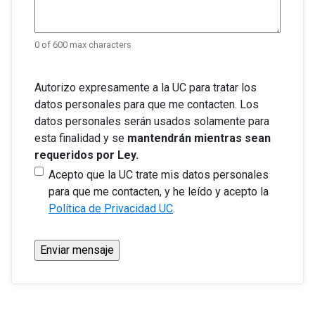
0 of 600 max characters
Autorizo expresamente a la UC para tratar los
Autorizo
datos personales para que me contacten. Los
expresamente
datos personales serán usados solamente para
esta finalidad y se
mantendrán mientras sean
a
requeridos por Ley.
la
Acepto que la UC trate mis datos personales
UC
para que me contacten, y he leído y acepto la
Política de Privacidad UC
.
para
tratar
los
datos