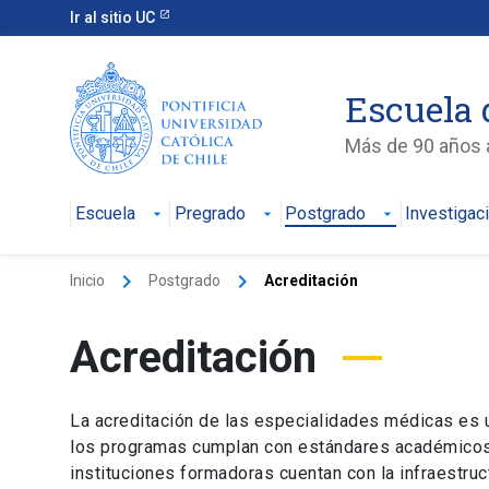
Ir al sitio UC
Escuela 
Más de 90 años a
Escuela
Pregrado
Postgrado
Investigac
keyboard_arrow_right
keyboard_arrow_right
Inicio
Postgrado
Acreditación
Acreditación
La acreditación de las especialidades médicas es u
los programas cumplan con estándares académicos, a
instituciones formadoras cuentan con la infraestru