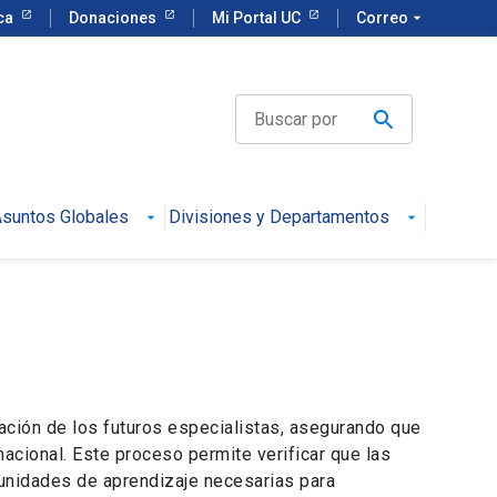
eca
Donaciones
Mi Portal UC
Correo
arrow_drop_down
suntos Globales
Divisiones y Departamentos
ación de los futuros especialistas, asegurando que
acional. Este proceso permite verificar que las
tunidades de aprendizaje necesarias para