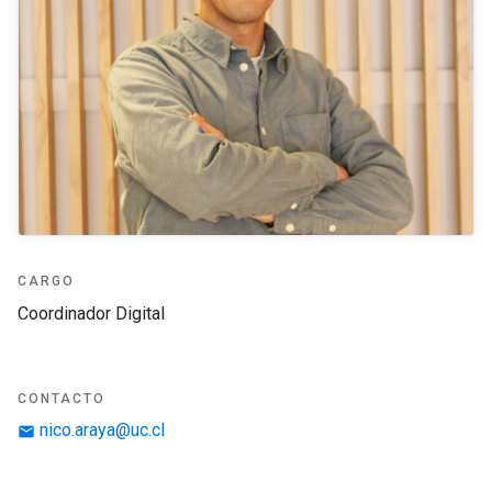
CARGO
Coordinador Digital
CONTACTO
nico.araya@uc.cl
email