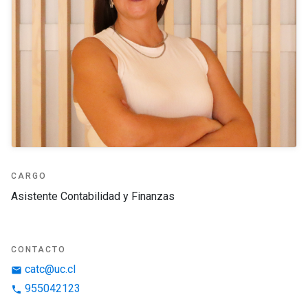
CARGO
Asistente Contabilidad y Finanzas
CONTACTO
catc@uc.cl
email
955042123
phone