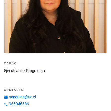
CARGO
Ejecutiva de Programas
CONTACTO
sanguloe@uc.cl
email
955046586
phone