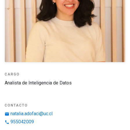
CARGO
Analista de Inteligencia de Datos
CONTACTO
natalia.adofaci@uc.cl
email
955042009
phone