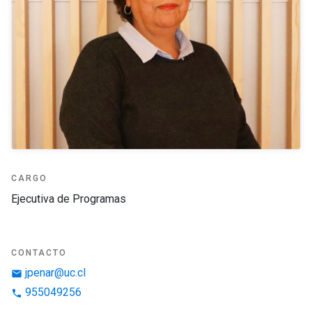
CARGO
Ejecutiva de Programas
CONTACTO
jpenar@uc.cl
email
955049256
phone