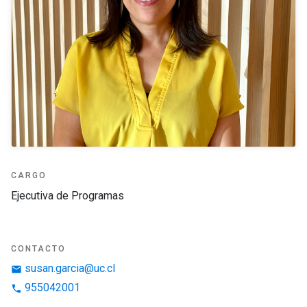
CARGO
Ejecutiva de Programas
CONTACTO
susan.garcia@uc.cl
email
955042001
phone