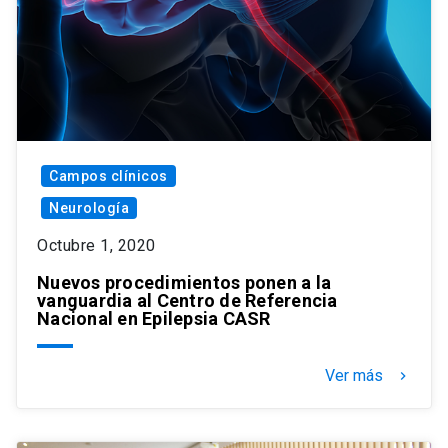
Campos clínicos
Neurología
Octubre 1, 2020
Nuevos procedimientos ponen a la
vanguardia al Centro de Referencia
Nacional en Epilepsia CASR
Ver más
keyboard_arrow_right