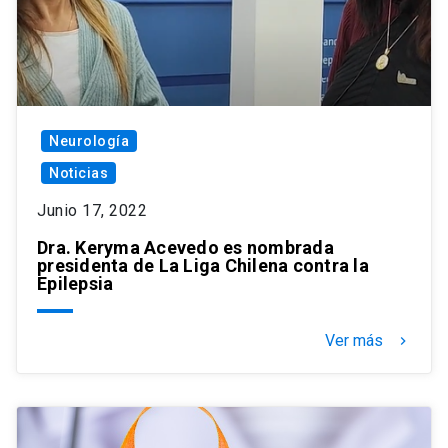
Neurología
Noticias
Junio 17, 2022
Dra. Keryma Acevedo es nombrada
presidenta de La Liga Chilena contra la
Epilepsia
Ver más
keyboard_arrow_right