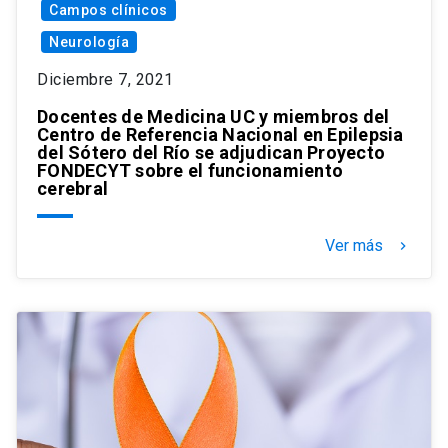
Campos clínicos
Neurología
Diciembre 7, 2021
Docentes de Medicina UC y miembros del
Centro de Referencia Nacional en Epilepsia
del Sótero del Río se adjudican Proyecto
FONDECYT sobre el funcionamiento
cerebral
Ver más
keyboard_arrow_right