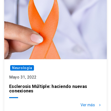
Neurología
Mayo 31, 2022
Esclerosis Múltiple: haciendo nuevas
conexiones
Ver más
keyboard_arrow_right