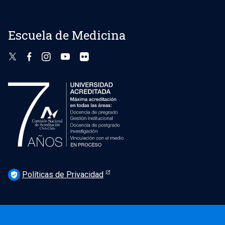
Escuela de Medicina
Políticas de Privacidad
verified_user