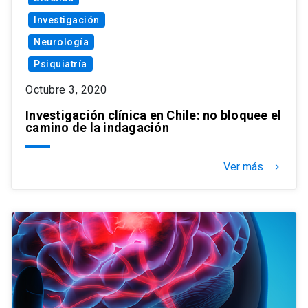
Investigación
Neurología
Psiquiatría
Octubre 3, 2020
Investigación clínica en Chile: no bloquee el
camino de la indagación
Ver más
keyboard_arrow_right