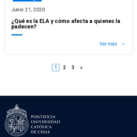
Junio 21, 2020
¿Qué es la ELA y cómo afecta a quienes la
padecen?
Ver más
keyboard_arrow_right
Paginación
1
2
3
»
de
entradas