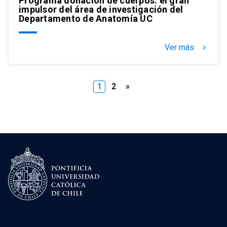
Programa donación de cuerpos: el gran
impulsor del área de investigación del
Departamento de Anatomía UC
Ver más
keyboard_arrow_right
Paginación
1
2
»
de
entradas