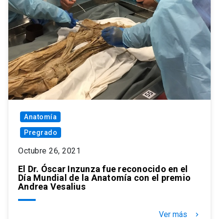
Anatomía
Pregrado
Octubre 26, 2021
El Dr. Óscar Inzunza fue reconocido en el
Día Mundial de la Anatomía con el premio
Andrea Vesalius
Ver más
keyboard_arrow_right