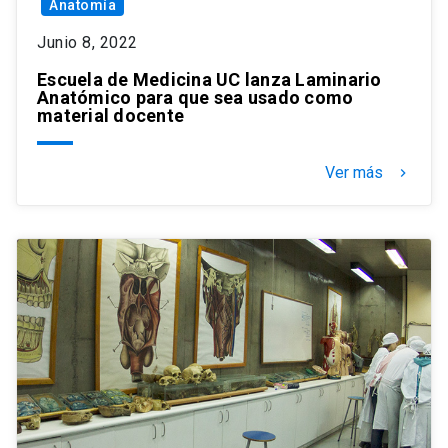
Anatomía
Junio 8, 2022
Escuela de Medicina UC lanza Laminario
Anatómico para que sea usado como
material docente
Ver más
keyboard_arrow_right