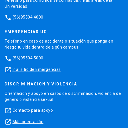
Teléfono para comunicarse con las distintas áreas de la
Universidad.
phone
(56)95504 4000
EMERGENCIAS UC
Teléfono en caso de accidente o situación que ponga en
riesgo tu vida dentro de algún campus.
phone
(56)95504 5000
launch
Ir al sitio de Emergencias
DISCRIMINACIÓN Y VIOLENCIA
Orientación y apoyo en casos de discriminación, violencia de
género o violencia sexual.
launch
Contacto para apoyo
launch
Más orientación