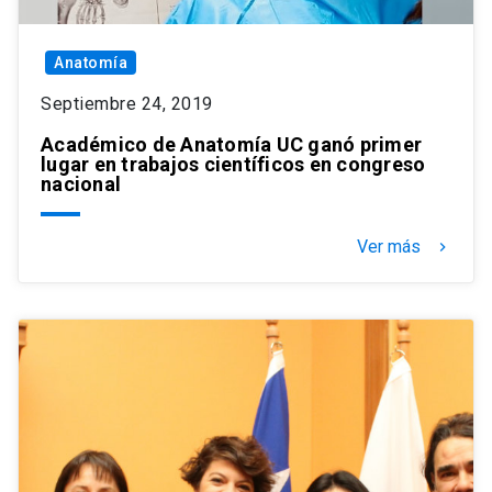
Anatomía
Septiembre 24, 2019
Académico de Anatomía UC ganó primer
lugar en trabajos científicos en congreso
nacional
Ver más
keyboard_arrow_right