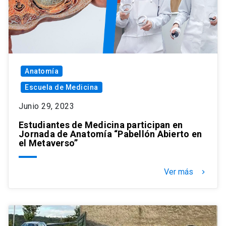
Anatomía
Escuela de Medicina
Junio 29, 2023
Estudiantes de Medicina participan en
Jornada de Anatomía “Pabellón Abierto en
el Metaverso”
Ver más
keyboard_arrow_right