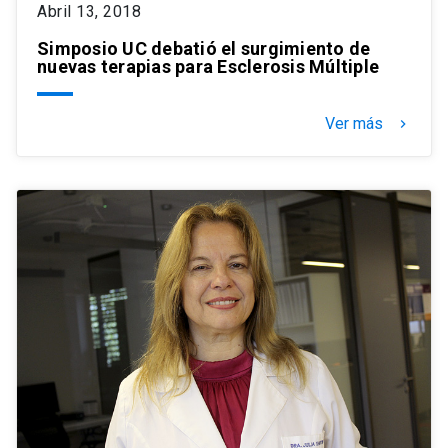
Abril 13, 2018
Simposio UC debatió el surgimiento de
nuevas terapias para Esclerosis Múltiple
Ver más
keyboard_arrow_right