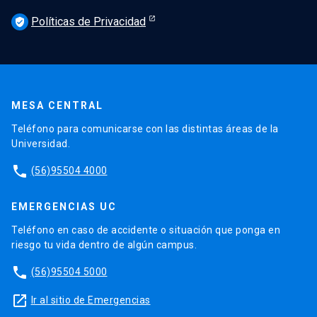
Políticas de Privacidad
verified_user
MESA CENTRAL
Teléfono para comunicarse con las distintas áreas de la
Universidad.
phone
(56)95504 4000
EMERGENCIAS UC
Teléfono en caso de accidente o situación que ponga en
riesgo tu vida dentro de algún campus.
phone
(56)95504 5000
launch
Ir al sitio de Emergencias