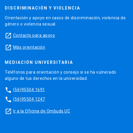
DISCRIMINACIÓN Y VIOLENCIA
Orientación y apoyo en casos de discriminación, violencia de
género o violencia sexual.
launch
Contacto para apoyo
launch
Más orientación
MEDIACIÓN UNIVERSITARIA
Teléfonos para orientación y consejo si se ha vulnerado
alguno de tus derechos en la universidad.
phone
(56)95504 1691
phone
(56)95504 1247
launch
Ir a la Oficina de Ombuds UC