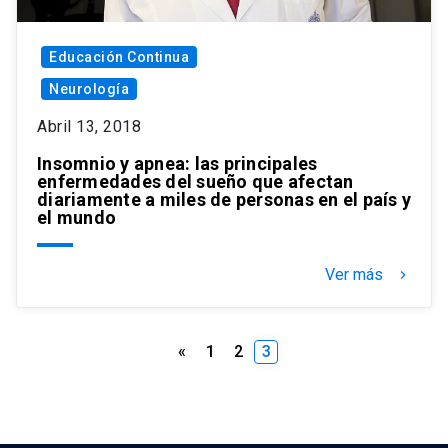
Educación Continua
Neurología
Abril 13, 2018
Insomnio y apnea: las principales
enfermedades del sueño que afectan
diariamente a miles de personas en el país y
el mundo
Ver más
keyboard_arrow_right
Paginación
«
1
2
3
de
entradas