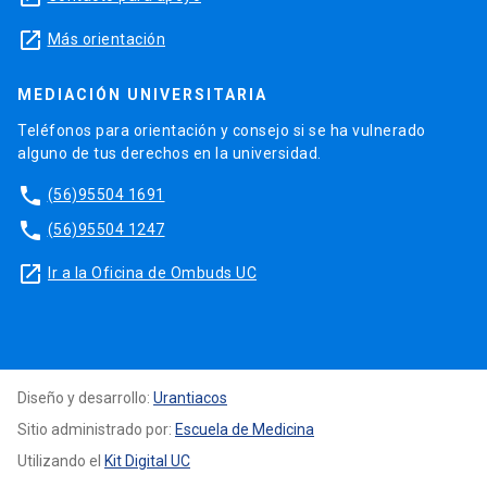
launch
Más orientación
MEDIACIÓN UNIVERSITARIA
Teléfonos para orientación y consejo si se ha vulnerado
alguno de tus derechos en la universidad.
phone
(56)95504 1691
phone
(56)95504 1247
launch
Ir a la Oficina de Ombuds UC
Diseño y desarrollo:
Urantiacos
Sitio administrado por:
Escuela de Medicina
Utilizando el
Kit Digital UC