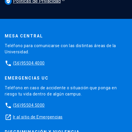
Políticas de Privacidad
verified_user
MESA CENTRAL
Teléfono para comunicarse con las distintas áreas de la
Universidad.
phone
(56)95504 4000
EMERGENCIAS UC
Teléfono en caso de accidente o situación que ponga en
riesgo tu vida dentro de algún campus.
phone
(56)95504 5000
launch
Ir al sitio de Emergencias