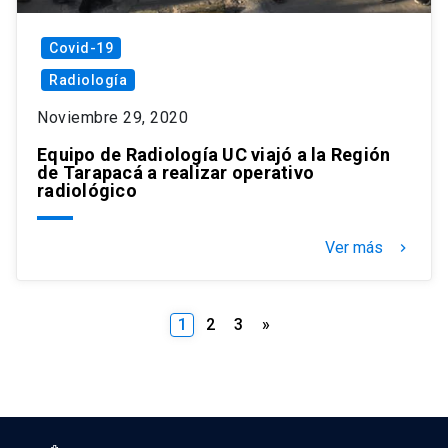
Covid-19
Radiología
Noviembre 29, 2020
Equipo de Radiología UC viajó a la Región
de Tarapacá a realizar operativo
radiológico
Ver más
keyboard_arrow_right
Paginación
1
2
3
»
de
entradas