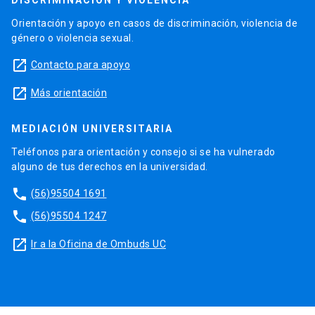
DISCRIMINACIÓN Y VIOLENCIA
Orientación y apoyo en casos de discriminación, violencia de
género o violencia sexual.
launch
Contacto para apoyo
launch
Más orientación
MEDIACIÓN UNIVERSITARIA
Teléfonos para orientación y consejo si se ha vulnerado
alguno de tus derechos en la universidad.
phone
(56)95504 1691
phone
(56)95504 1247
launch
Ir a la Oficina de Ombuds UC