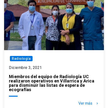
Radiología
Diciembre 3, 2021
Miembros del equipo de Radiología UC
realizaron operativos en Villarrica y Arica
para disminuir las listas de espera de
ecografías
Ver más
keyboard_arrow_right