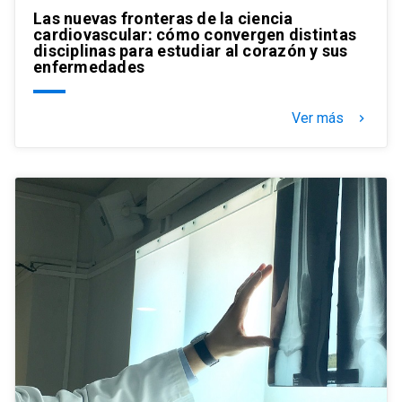
Las nuevas fronteras de la ciencia
cardiovascular: cómo convergen distintas
disciplinas para estudiar al corazón y sus
enfermedades
Ver más
keyboard_arrow_right