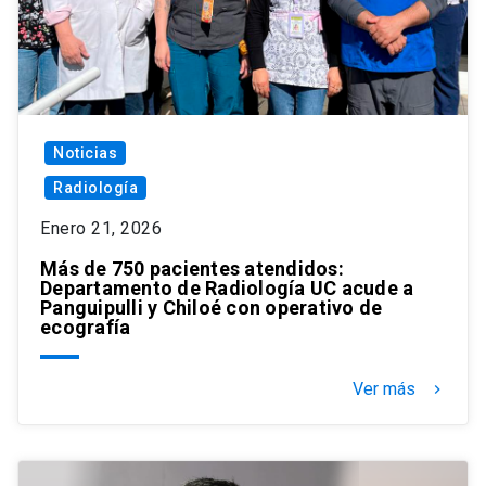
Noticias
Radiología
Enero 21, 2026
Más de 750 pacientes atendidos:
Departamento de Radiología UC acude a
Panguipulli y Chiloé con operativo de
ecografía
Ver más
keyboard_arrow_right