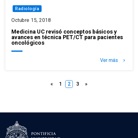
Radiología
Octubre 15, 2018
Medicina UC revisó conceptos básicos y
avances en técnica PET/CT para pacientes
oncológicos
Ver más
keyboard_arrow_right
Paginación
«
1
2
3
»
de
entradas