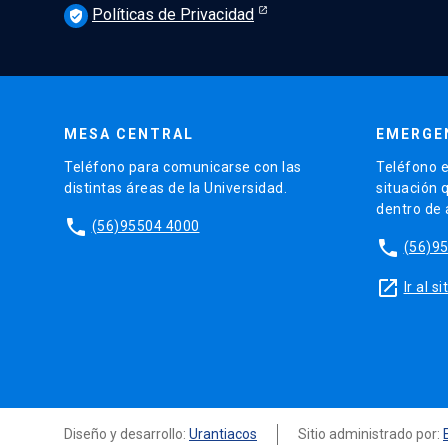
Políticas de Privacidad
verified_user
MESA CENTRAL
EMERGE
Teléfono para comunicarse con las
Teléfono e
distintas áreas de la Universidad.
situación 
dentro de
phone
(56)95504 4000
phone
(56)9
launch
Ir al 
Diseño y desarrollo:
Urantiacos
Sitio administrado por: