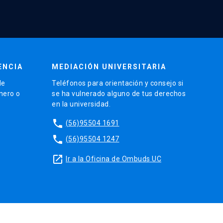
ENCIA
MEDIACIÓN UNIVERSITARIA
de
Teléfonos para orientación y consejo si
énero o
se ha vulnerado alguno de tus derechos
en la universidad.
phone
(56)95504 1691
phone
(56)95504 1247
launch
Ir a la Oficina de Ombuds UC