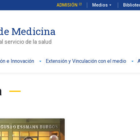
ADMISIÓN
Medios
arrow_drop_down
Bibliot
de Medicina
l servicio de la salud
ión e Innovación
Extensión y Vinculación con el medio
A
a