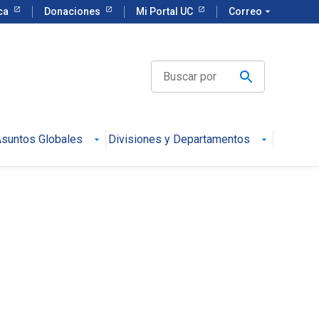
eca
Donaciones
Mi Portal UC
Correo
arrow_drop_down
suntos Globales
Divisiones y Departamentos