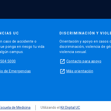
NCIAS UC
DISCRIMINACIÓN Y VIOL
n caso de accidente o
Orientación y apoyo en casos 
que ponga en riesgo tu vida
discriminación, violencia de g
 algún campus.
violencia sexual.
launch
5504 5000
Contacto para apoyo
launch
sitio de Emergencias
Más orientación
Escuela de Medicina
Utilizando el
Kit Digital UC