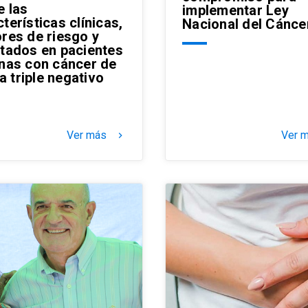
e las
implementar Ley
terísticas clínicas,
Nacional del Cánce
ores de riesgo y
ltados en pacientes
enas con cáncer de
 triple negativo
Ver más
Ver 
keyboard_arrow_right