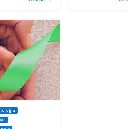
tología
ias
logía