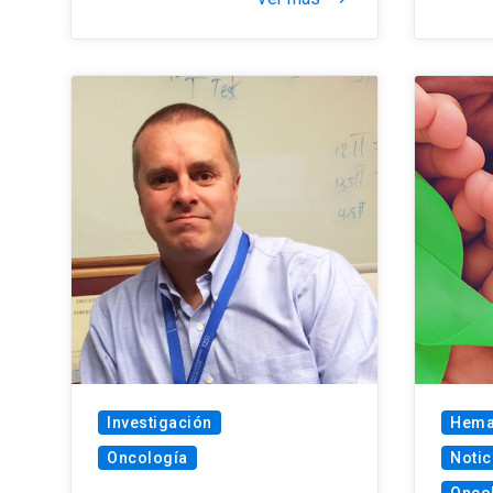
Investigación
Hema
Oncología
Notic
Onco