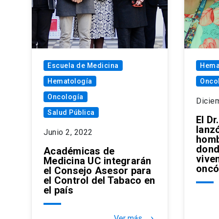
Escuela de Medicina
Hema
Hematología
Onco
Oncología
Dicie
Salud Pública
El Dr
lanzó
Junio 2, 2022
homb
dond
Académicas de
vive
Medicina UC integrarán
oncó
el Consejo Asesor para
el Control del Tabaco en
el país
Ver más
keyboard_arrow_right