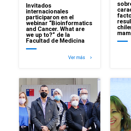
sobr
Invitados
carac
internacionales
fact
participaron en el
resu
webinar “Bioinformatics
chil
and Cancer. What are
mama
we up to?” de la
Facultad de Medicina
Ver más
keyboard_arrow_right