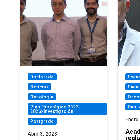
Doctorado
Escue
Noticias
Facul
Oncología
Onco
Plan Estratégico 2022-
Publi
2026>Investigación
Enero
Postgrado
Acad
Abril 3, 2023
real