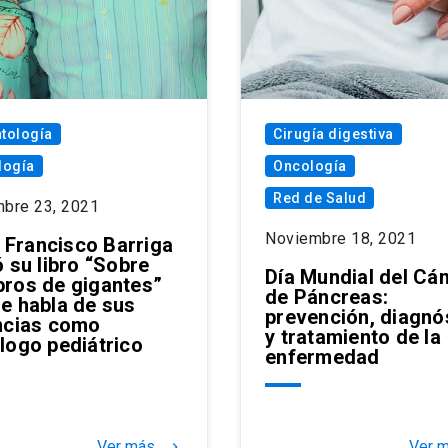
tología
Cirugía digestiva
logía
Oncología
Red de Salud
mbre 23, 2021
Noviembre 18, 2021
. Francisco Barriga
 su libro “Sobre
Día Mundial del Cá
ros de gigantes”
de Páncreas:
e habla de sus
prevención, diagnó
ncias como
y tratamiento de la
logo pediátrico
enfermedad
Ver más
Ver 
keyboard_arrow_right