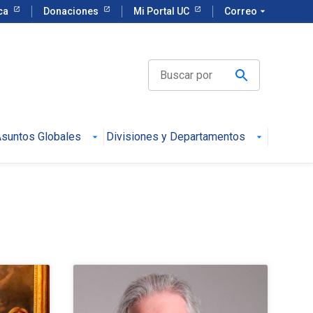
eca
Donaciones
Mi Portal UC
Correo
arrow_drop_down
suntos Globales
Divisiones y Departamentos