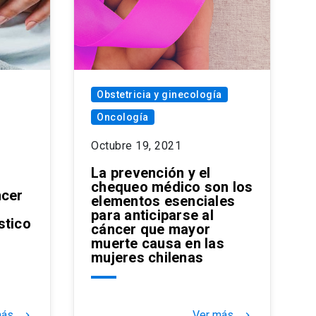
Obstetricia y ginecología
Oncología
Octubre 19, 2021
La prevención y el
chequeo médico son los
ncer
elementos esenciales
para anticiparse al
stico
cáncer que mayor
muerte causa en las
mujeres chilenas
más
Ver más
keyboard_arrow_right
keyboard_arrow_right