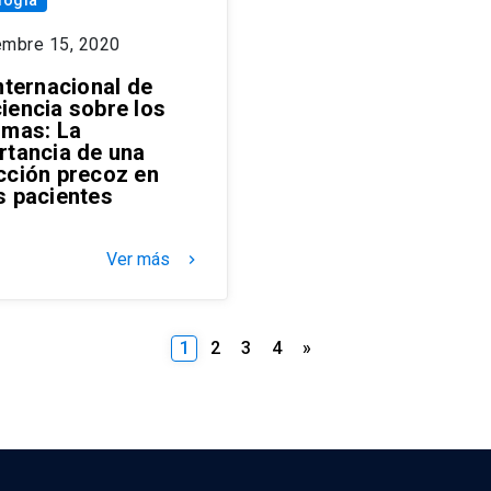
embre 15, 2020
nternacional de
iencia sobre los
omas: La
rtancia de una
cción precoz en
s pacientes
Ver más
keyboard_arrow_right
Paginación
1
2
3
4
»
de
entradas