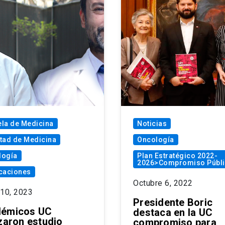
la de Medicina
Noticias
tad de Medicina
Oncología
logía
Plan Estratégico 2022-
2026>Compromiso Públ
caciones
Octubre 6, 2022
 10, 2023
Presidente Boric
émicos UC
destaca en la UC
izaron estudio
compromiso para