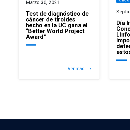
Marzo 30, 2021
Septi
Test de diagnóstico de
cáncer de tiroides
Día I
hecho en la UC gana el
Conc
“Better World Project
Linf
Award”
impo
dete
esto
Ver más
keyboard_arrow_right