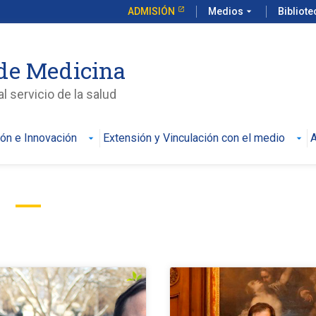
ADMISIÓN
Medios
arrow_drop_down
Bibliot
de Medicina
l servicio de la salud
ión e Innovación
Extensión y Vinculación con el medio
A