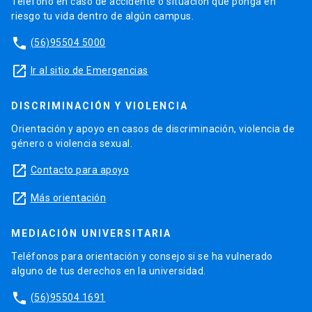
Teléfono en caso de accidente o situación que ponga en
riesgo tu vida dentro de algún campus.
phone
(56)95504 5000
launch
Ir al sitio de Emergencias
DISCRIMINACIÓN Y VIOLENCIA
Orientación y apoyo en casos de discriminación, violencia de
género o violencia sexual.
launch
Contacto para apoyo
launch
Más orientación
MEDIACIÓN UNIVERSITARIA
Teléfonos para orientación y consejo si se ha vulnerado
alguno de tus derechos en la universidad.
phone
(56)95504 1691