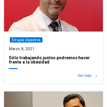
Cirugía digestiva
Marzo 8, 2021
Sólo trabajando juntos podremos hacer
frente a la obesidad
Ver más
keyboard_arrow_right