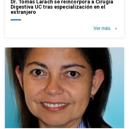
Dr. Tomás Larach se reincorpora a Cirugía
Digestiva UC tras especialización en el
extranjero
Ver más
keyboard_arrow_right