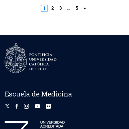
Paginación
1
2
3
…
5
»
de
entradas
Escuela de Medicina