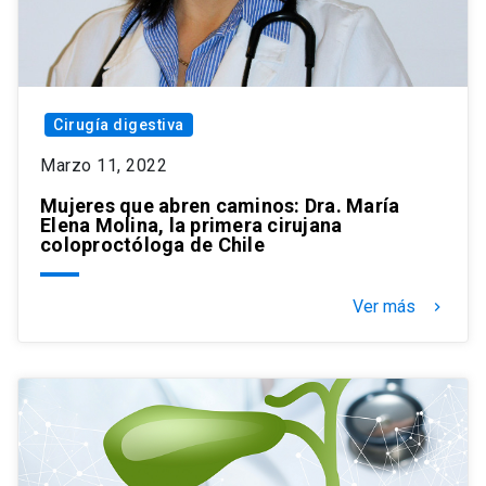
Cirugía digestiva
Marzo 11, 2022
Mujeres que abren caminos: Dra. María
Elena Molina, la primera cirujana
coloproctóloga de Chile
Ver más
keyboard_arrow_right