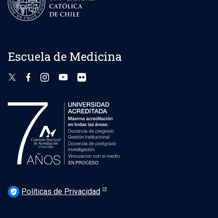
Escuela de Medicina
Políticas de Privacidad
verified_user