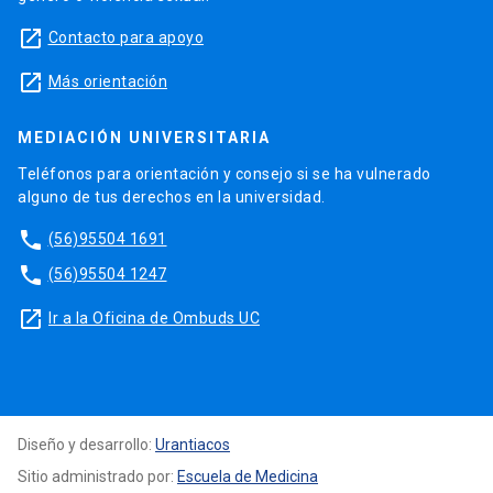
launch
Contacto para apoyo
launch
Más orientación
MEDIACIÓN UNIVERSITARIA
Teléfonos para orientación y consejo si se ha vulnerado
alguno de tus derechos en la universidad.
phone
(56)95504 1691
phone
(56)95504 1247
launch
Ir a la Oficina de Ombuds UC
Diseño y desarrollo:
Urantiacos
Sitio administrado por:
Escuela de Medicina