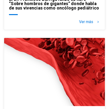
“Sobre hombros de gigantes” donde habla
de sus vivencias como oncólogo pediátrico
Ver más
keyboard_arrow_right