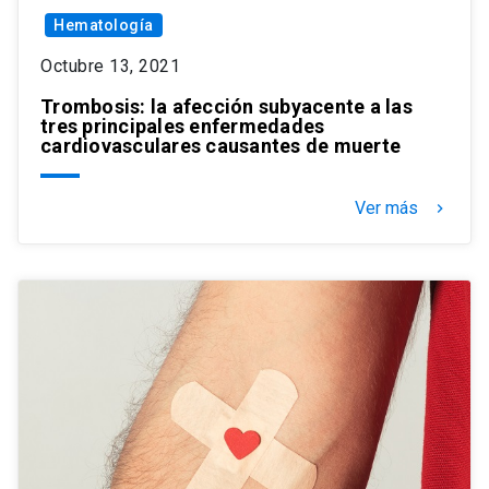
Hematología
Octubre 13, 2021
Trombosis: la afección subyacente a las
tres principales enfermedades
cardiovasculares causantes de muerte
Ver más
keyboard_arrow_right