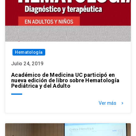
Hematología
Julio 24, 2019
Académico de Medicina UC participó en
nueva edición de libro sobre Hematología
Pediátrica y del Adulto
Ver más
keyboard_arrow_right