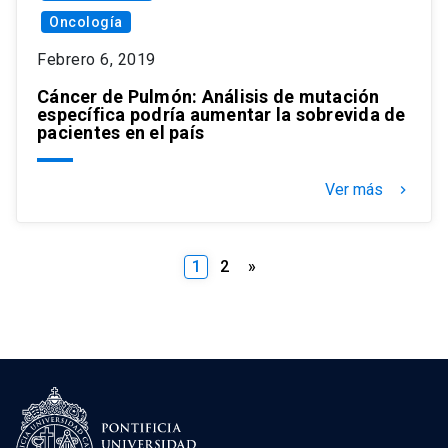
Oncología
Febrero 6, 2019
Cáncer de Pulmón: Análisis de mutación
específica podría aumentar la sobrevida de
pacientes en el país
Ver más
keyboard_arrow_right
Paginación
1
2
»
de
entradas