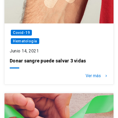
Covid-19
Hematología
Junio 14, 2021
Donar sangre puede salvar 3 vidas
Ver más
keyboard_arrow_right