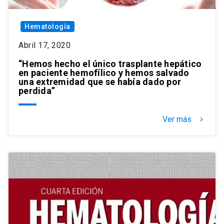
Hematología
Abril 17, 2020
“Hemos hecho el único trasplante hepático
en paciente hemofílico y hemos salvado
una extremidad que se había dado por
perdida”
Ver más
keyboard_arrow_right