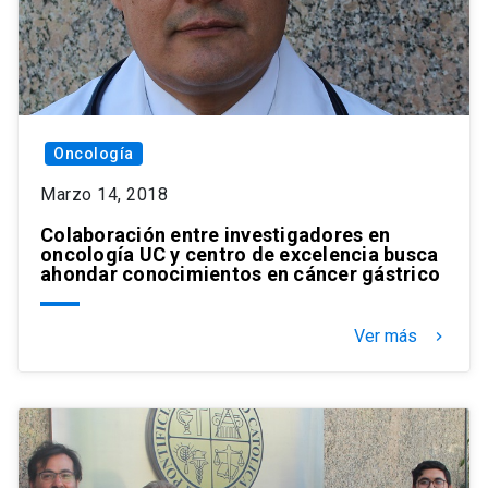
Oncología
Marzo 14, 2018
Colaboración entre investigadores en
oncología UC y centro de excelencia busca
ahondar conocimientos en cáncer gástrico
Ver más
keyboard_arrow_right