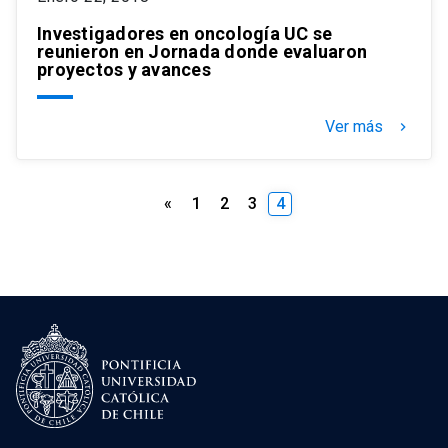
Investigadores en oncología UC se
reunieron en Jornada donde evaluaron
proyectos y avances
Ver más
keyboard_arrow_right
Paginación
«
1
2
3
4
de
entradas