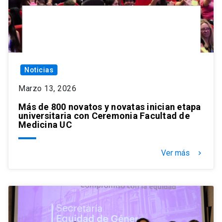
Noticias
Marzo 13, 2026
Más de 800 novatos y novatas inician etapa
universitaria con Ceremonia Facultad de
Medicina UC
Ver más
keyboard_arrow_right