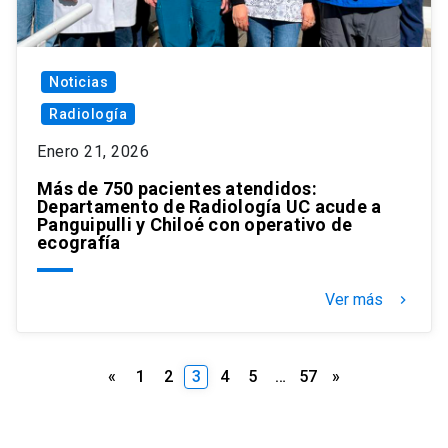
Noticias
Radiología
Enero 21, 2026
Más de 750 pacientes atendidos:
Departamento de Radiología UC acude a
Panguipulli y Chiloé con operativo de
ecografía
Ver más
keyboard_arrow_right
Paginación
«
1
2
3
4
5
…
57
»
de
entradas