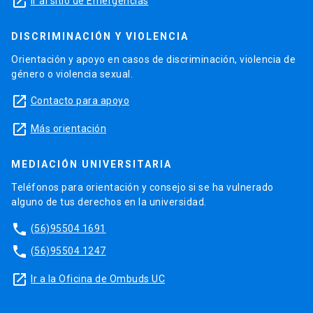
launch
Ir al sitio de Emergencias
DISCRIMINACIÓN Y VIOLENCIA
Orientación y apoyo en casos de discriminación, violencia de
género o violencia sexual.
launch
Contacto para apoyo
launch
Más orientación
MEDIACIÓN UNIVERSITARIA
Teléfonos para orientación y consejo si se ha vulnerado
alguno de tus derechos en la universidad.
phone
(56)95504 1691
phone
(56)95504 1247
launch
Ir a la Oficina de Ombuds UC