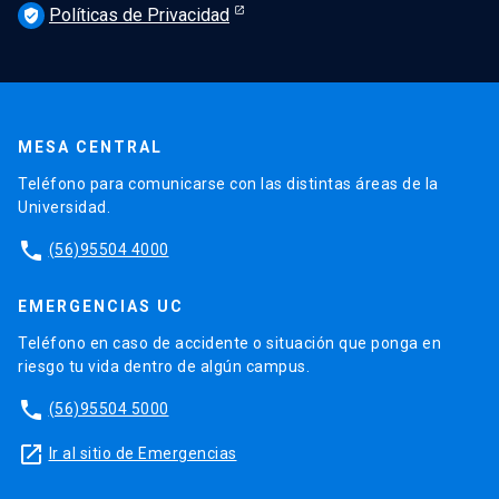
Políticas de Privacidad
verified_user
MESA CENTRAL
Teléfono para comunicarse con las distintas áreas de la
Universidad.
phone
(56)95504 4000
EMERGENCIAS UC
Teléfono en caso de accidente o situación que ponga en
riesgo tu vida dentro de algún campus.
phone
(56)95504 5000
launch
Ir al sitio de Emergencias