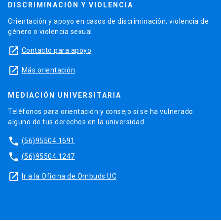
DISCRIMINACIÓN Y VIOLENCIA
Orientación y apoyo en casos de discriminación, violencia de
género o violencia sexual.
launch
Contacto para apoyo
launch
Más orientación
MEDIACIÓN UNIVERSITARIA
Teléfonos para orientación y consejo si se ha vulnerado
alguno de tus derechos en la universidad.
phone
(56)95504 1691
phone
(56)95504 1247
launch
Ir a la Oficina de Ombuds UC