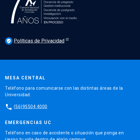
Políticas de Privacidad
verified_user
MESA CENTRAL
Teléfono para comunicarse con las distintas áreas de la
Universidad.
phone
(56)95504 4000
EMERGENCIAS UC
Teléfono en caso de accidente o situación que ponga en
riesgo tu vida dentro de algún campus.