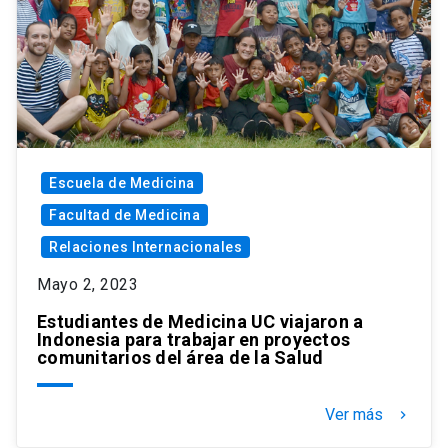
Escuela de Medicina
Facultad de Medicina
Relaciones Internacionales
Mayo 2, 2023
Estudiantes de Medicina UC viajaron a
Indonesia para trabajar en proyectos
comunitarios del área de la Salud
Ver más
keyboard_arrow_right