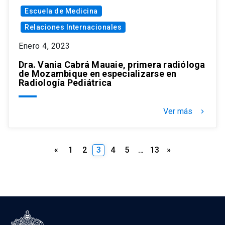
Escuela de Medicina
Relaciones Internacionales
Enero 4, 2023
Dra. Vania Cabrá Mauaie, primera radióloga
de Mozambique en especializarse en
Radiología Pediátrica
Ver más
keyboard_arrow_right
Paginación
«
1
2
3
4
5
…
13
»
de
entradas