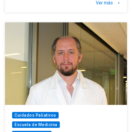
Ver más
keyboard_arrow_right
Cuidados Paliativos
Escuela de Medicina