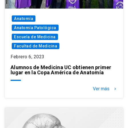
Anatomía
Anatomía Patológica
Escuela de Medicina
Facultad de Medicina
Febrero 6, 2023
Alumnos de Medicina UC obtienen primer
lugar en la Copa América de Anatomía
Ver más
keyboard_arrow_right