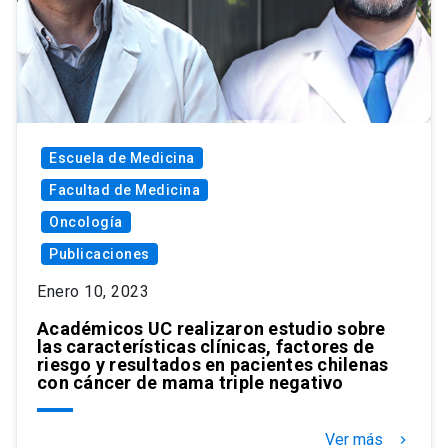
Escuela de Medicina
Facultad de Medicina
Oncología
Publicaciones
Enero 10, 2023
Académicos UC realizaron estudio sobre
las características clínicas, factores de
riesgo y resultados en pacientes chilenas
con cáncer de mama triple negativo
Ver más
keyboard_arrow_right