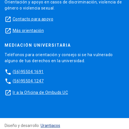
Orientación y apoyo en casos de discriminación, violencia de
género o violencia sexual.
launch
Contacto para apoyo
launch
Más orientación
MEDIACIÓN UNIVERSITARIA
Teléfonos para orientación y consejo si se ha vulnerado
alguno de tus derechos en la universidad.
phone
(56)95504 1691
phone
(56)95504 1247
launch
Ir a la Oficina de Ombuds UC
Diseño y desarrollo:
Urantiacos